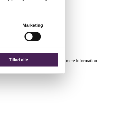
Marketing
Tillad alle
.m. Følg vores målgruppe-indgange til mere information