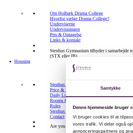
Om Holbæk Drama College
Hvorfor vælge Drama College?
Underviserne
Undervisningen
Pris & Optagelse
Links & kontakt
Stenhus Gymnasium tilbyder i samarbejde me
(STX eller IB)
Housing
Stenhus Gymnasium Housing
Samtykke
Price & How to apply
Daily Life
Rooms & Facilities
Rules
Denne hjemmeside bruger c
Stenhus Housing supervisors
Contact
Vi bruger cookies til at tilpas
vores trafik. Vi deler også 
Are you a Sports College or Pre-IB/IB studen
annonceringspartnere og anal