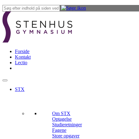
Forside
Kontakt
Lectio
STX
Om STX
Optagelse
Studieretninger
Fagene
Store opgaver