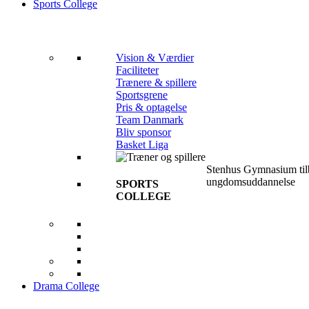
Sports College
Vision & Værdier
Faciliteter
Trænere & spillere
Sportsgrene
Pris & optagelse
Team Danmark
Bliv sponsor
Basket Liga
Stenhus Gymnasium tilb
ungdomsuddannelse
SPORTS
COLLEGE
Drama College