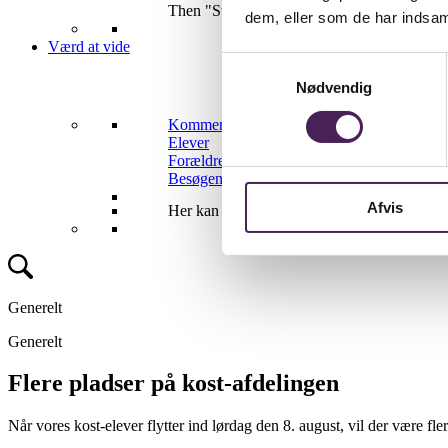
Then "Stenhus Gymnasium Housing" might be
dem, eller som de har indsaml
Værd at vide
Samtykkevalg
Nødvendig
Kommende elever
Elever
Forældre
Besøgende
Afvis
Her kan du finde mere information om skolen 
Generelt
Generelt
Flere pladser på kost-afdelingen
Når vores kost-elever flytter ind lørdag den 8. august, vil der være fl