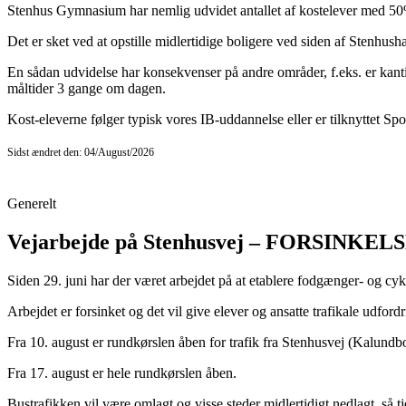
Stenhus Gymnasium har nemlig udvidet antallet af kostelever med 50%:
Det er sket ved at opstille midlertidige boligere ved siden af Stenhus
En sådan udvidelse har konsekvenser på andre områder, f.eks. er kant
måltider 3 gange om dagen.
Kost-eleverne følger typisk vores IB-uddannelse eller er tilknyttet Spo
Sidst ændret den: 04/August/2026
Generelt
Vejarbejde på Stenhusvej – FORSINKEL
Siden 29. juni har der været arbejdet på at etablere fodgænger- og 
Arbejdet er forsinket og det vil give elever og ansatte trafikale udfordri
Fra 10. august er rundkørslen åben for trafik fra Stenhusvej (Kalundb
Fra 17. august er hele rundkørslen åben.
Bustrafikken vil være omlagt og visse steder midlertidigt nedlagt, så t