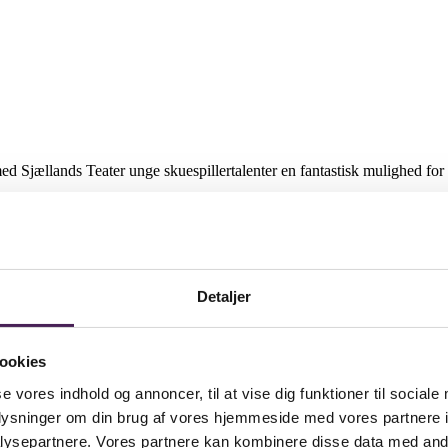
d Sjællands Teater unge skuespillertalenter en fantastisk mulighed f
Detaljer
ookies
se vores indhold og annoncer, til at vise dig funktioner til sociale
oplysninger om din brug af vores hjemmeside med vores partnere i
t and do you need a place to stay close to the school?
ysepartnere. Vores partnere kan kombinere disse data med andr