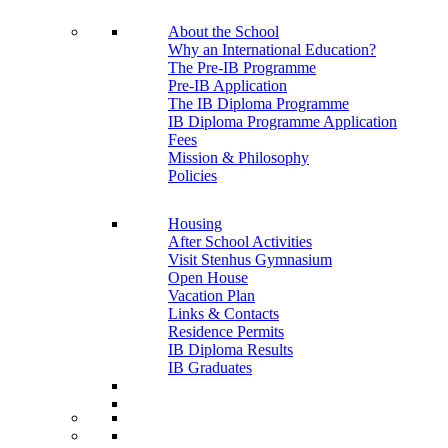
About the School
Why an International Education?
The Pre-IB Programme
Pre-IB Application
The IB Diploma Programme
IB Diploma Programme Application
Fees
Mission & Philosophy
Policies
Housing
After School Activities
Visit Stenhus Gymnasium
Open House
Vacation Plan
Links & Contacts
Residence Permits
IB Diploma Results
IB Graduates