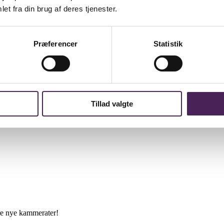
 the right choice for you
et fra din brug af deres tjenester.
Præferencer
Statistik
Tillad valgte
på tværs af uddannelse. F.eks. alt om fester, faciliteter, aktiviteter m
ere nye kammerater!