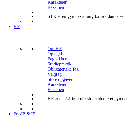
Karakterer
Eksamen
STX er en gymnasial ungdomsuddannelse, de
HF
Om HF
Optagelse
Fagpakker
Studiepraktik
Obligatoriske fag
Valgfag
Store opgaver
Karakterer
Eksamen
HF er en 2-årig professionsorienteret gymn
Pre-IB & IB