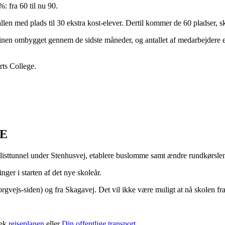
 fra 60 til nu 90.
hallen med plads til 30 ekstra kost-elever. Dertil kommer de 60 pladser, 
inen ombygget gennem de sidste måneder, og antallet af medarbejdere e
rts College.
SE
cyklisttunnel under Stenhusvej, etablere buslomme samt ændre rundkørs
nger i starten af det nye skoleår.
orgvejs-siden) og fra Skagavej. Det vil ikke være muligt at nå skolen 
jek
rejseplanen
eller
Din offentlige transport
.