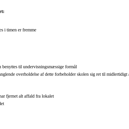
rt:
es i timen er fremme
 benyttes til undervisningsmæssige formål
lende overholdelse af dette forbeholder skolen sig ret til midlertidigt
r fjernet alt affald fra lokalet
let