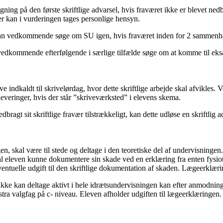
ing på den første skriftlige advarsel, hvis fraværet ikke er blevet nedbr
Der kan i vurderingen tages personlige hensyn.
itet kan vedkommende søge om SU igen, hvis fraværet inden for 2 samm
an vedkommende efterfølgende i særlige tilfælde søge om at komme til e
ve indkaldt til skrivelørdag, hvor dette skriftlige arbejde skal afvikles.
everinger, hvis der står ”skriveværksted” i elevens skema.
bragt sit skriftlige fravær tilstrækkeligt, kan dette udløse en skriftlig a
en, skal være til stede og deltage i den teoretiske del af undervisningen
l eleven kunne dokumentere sin skade ved en erklæring fra enten fysio
eventuelle udgift til den skriftlige dokumentation af skaden. Lægeerklæ
kke kan deltage aktivt i hele idrætsundervisningen kan efter anmodning b
stra valgfag på c- niveau. Eleven afholder udgiften til lægeerklæringen.