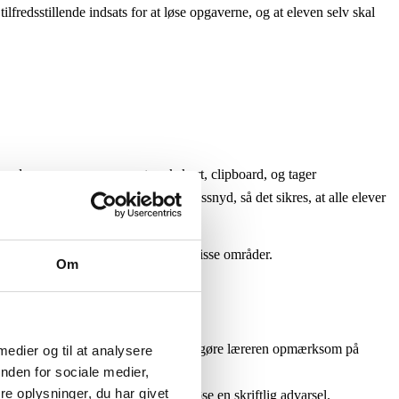
tilfredsstillende indsats for at løse opgaverne, og at eleven selv skal
dresser, processorer, netværkskort, clipboard, og tager
 at forebygge og opdage eksamenssnyd, så det sikres, at alle elever
skal være med til at holde orden i disse områder.
Om
 skal eleven i slutningen af modulet gøre læreren opmærksom på
 medier og til at analysere
a 100% til 50 %.
nden for sociale medier,
e oplysninger, du har givet
ferie i undervisningstiden kan udløse en skriftlig advarsel.