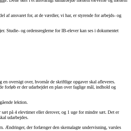
 trygge. Dette sker i et ansvarligt samarbejde mellem eleverne og mellem
l af ansvaret for, at de værdier, vi har, er styrende for arbejds- og
jer. Studie- og ordensreglerne for IB-elever kan ses i dokumentet
 en oversigt over, hvornår de skriftlige opgaver skal afleveres.
nde forløb er der udarbejdet en plan over faglige mål, indhold og
egående lektion.
 sæt på 4 elevtimer eller derover, og 1 uge for mindre sæt. Det er
 skal udarbejdes.
um. Ændringer, der forlænger den skemalagte undervisning, varsles