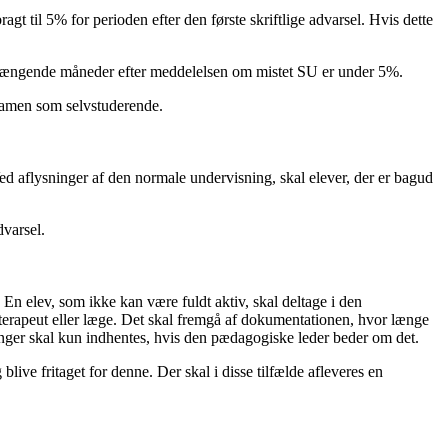
agt til 5% for perioden efter den første skriftlige advarsel. Hvis dette
enhængende måneder efter meddelelsen om mistet SU er under 5%.
ksamen som selvstuderende.
 Ved aflysninger af den normale undervisning, skal elever, der er bagud
dvarsel.
. En elev, som ikke kan være fuldt aktiv, skal deltage i den
terapeut eller læge. Det skal fremgå af dokumentationen, hvor længe
ringer skal kun indhentes, hvis den pædagogiske leder beder om det.
live fritaget for denne. Der skal i disse tilfælde afleveres en