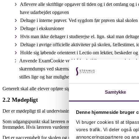
Aflevere alle skriftlige opgaver til tiden og i det omfang og i
have udarbejdet opgaven
Deltage i interne prøver. Ved sygdom før prøven skal skole
Deltage i ekskursioner
Hvis man ikke deltager i studierejse el. lign. skal man deltag
Deltage i øvrige officielle aktiviteter på skolen, fællestimer,
Holde sig løbende orienteret i Lectio om lektier, beskeder 
Anvende ExamCookie ved både skriftlige prøver og skrivedage
skærmdumps ved skærmændringer, mens eleven er til prøve ell
stilles lige og har mulighed for at dokumentere, når en evt. m
Generelt skal alle elever opføre sig i overensstemmelse med almindelig
Samtykke
2.2 Mødepligt
Der er mødepligt til al undervisning.
Denne hjemmeside bruger c
Som udgangspunkt skal læreren registrere fremmødte og fraværende el
Vi bruger cookies til at tilpas
fremmødet. Hvis læreren vurderer, at den enkelte elev har været til st
vores trafik. Vi deler også 
annonceringspartnere og anal
Det er uacceptabelt for skolen og udtryk for manglende respekt for und