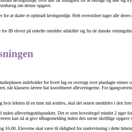
 optimalt læringsmiljø, hvor alle får mulighed for at bidrage og føle sig
ammenhæng om denne opgave.
for at skabe et optimalt læringsmiljø. Helt overordnet tager alle deres de
for IB elever på enkelte områder adskiller sig fra de danske retningslin
sningen
tudieplanen indeholder for hvert fag en oversigt over planlagte emner og
eåret, når klassens lærere har koordineret afleveringerne. For igangvære
og hvis lektien til en time må ændres, skal det senest meddeles i den for
id inden afleveringstidspunktet. Det er som hovedregel mindst 2 uger for
at læreren kan nå at give tilbagemelding inden den næste skriftlige opgave
g 16.00. Eleverne skal være til rådighed for undervisning i dette tidsr