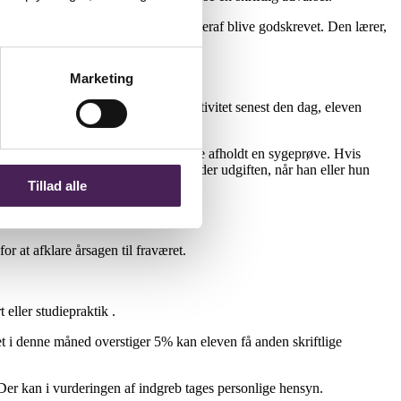
 aktiviteter, vil fravær som følge heraf blive godskrevet. Den lærer,
ikke har kunnet deltage i .
Marketing
r hver enkelt lektion eller anden aktivitet senest den dag, eleven
lueringens start. Der vil senere blive afholdt en sygeprøve. Hvis
en. Det er ALTID eleven, som afholder udgiften, når han eller hun
Tillad alle
or at afklare årsagen til fraværet.
 eller studiepraktik .
t i denne måned overstiger 5% kan eleven få anden skriftlige
Der kan i vurderingen af indgreb tages personlige hensyn.