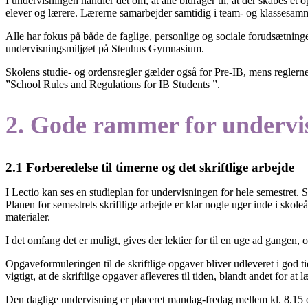
I undervisningen handler det om, at alle bidrager til, at der skabes et
elever og lærere. Lærerne samarbejder samtidig i team- og klasses
Alle har fokus på både de faglige, personlige og sociale forudsætninger 
undervisningsmiljøet på Stenhus Gymnasium.
Skolens studie- og ordensregler gælder også for Pre-IB, mens reglerne 
”School Rules and Regulations for IB Students ”.
2. Gode rammer for undervi
2.1 Forberedelse til timerne og det skriftlige arbejde
I Lectio kan ses en studieplan for undervisningen for hele semestret. S
Planen for semestrets skriftlige arbejde er klar nogle uger inde i skol
materialer.
I det omfang det er muligt, gives der lektier for til en uge ad gangen, 
Opgaveformuleringen til de skriftlige opgaver bliver udleveret i god t
vigtigt, at de skriftlige opgaver afleveres til tiden, blandt andet for 
Den daglige undervisning er placeret mandag-fredag mellem kl. 8.15 o