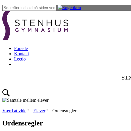
Forside
Kontakt
Lectio
ST
»
»
Værd at vide
Elever
Ordensregler
Ordensregler