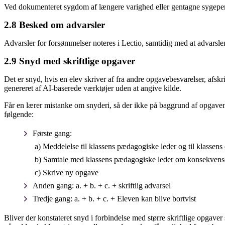
Ved dokumenteret sygdom af længere varighed eller gentagne sygeper
2.8 Besked om advarsler
Advarsler for forsømmelser noteres i Lectio, samtidig med at advarslen
2.9 Snyd med skriftlige opgaver
Det er snyd, hvis en elev skriver af fra andre opgavebesvarelser, afskri
genereret af AI-baserede værktøjer uden at angive kilde.
Får en lærer mistanke om snyderi, så der ikke på baggrund af opgaven
følgende:
Første gang:
a) Meddelelse til klassens pædagogiske leder og til klassens 
b) Samtale med klassens pædagogiske leder om konsekvens
c) Skrive ny opgave
Anden gang: a. + b. + c. + skriftlig advarsel
Tredje gang: a. + b. + c. + Eleven kan blive bortvist
Bliver der konstateret snyd i forbindelse med større skriftlige opgave