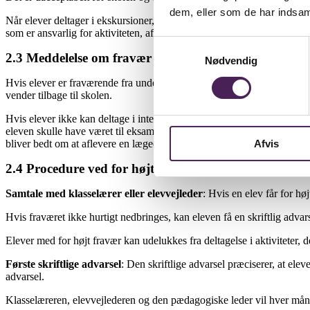
dem, eller som de har indsaml
Når elever deltager i ekskursioner, elevrådsarbejde, karrierelæringakt
som er ansvarlig for aktiviteten, afleverer en liste over deltagere til s
Samtykkevalg
2.3 Meddelelse om fravær
Nødvendig
Hvis elever er fraværende fra undervisningen, skal skolen kende årsagen
vender tilbage til skolen.
Hvis elever ikke kan deltage i interne prøver eller eksamen, f.eks. på
eleven skulle have været til eksamen, skal eleven aflevere en lægeer
Afvis
bliver bedt om at aflevere en lægeerklæring.
2.4 Procedure ved for højt fravær
Samtale med klasselærer eller elevvejleder
: Hvis en elev får for hø
Hvis fraværet ikke hurtigt nedbringes, kan eleven få en skriftlig advars
Elever med for højt fravær kan udelukkes fra deltagelse i aktiviteter, d
Første skriftlige advarsel
: Den skriftlige advarsel præciserer, at e
advarsel.
Klasselæreren, elevvejlederen og den pædagogiske leder vil hver måne