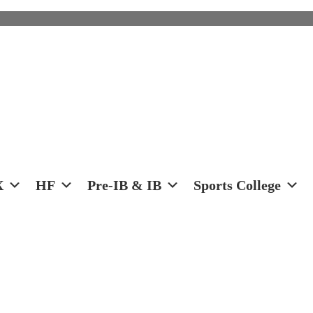
X
HF
Pre-IB & IB
Sports College