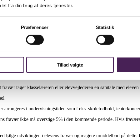
et fra din brug af deres tjenester.
iviteter godkendt af skolen, skoleidrætsstævner, Team Danmark godkendte
kolens lektiehjælpere, og de godskriver fraværet i de timer, som eleverne 
Præferencer
Statistik
 til fraværet. Dette meddeles skolen ved at indtaste årsagen i Lectio fo
 grund af sygdom, skal skolen så vidt muligt kontaktes inden prøvens/eva
klæring eller tilsvarende dokumentation for at kunne aflægge sygeeksam
Tillad valgte
jt fravær tager klasselæreren eller elevvejlederen en samtale med eleven f
el.
er arrangeres i undervisningstiden som f.eks. skolefodbold, teaterkoncert
levens fravær ikke må overstige 5% i den kommende periode. Hvis fravære
d følge udviklingen i elevens fravær og reagere umiddelbart på dette. 