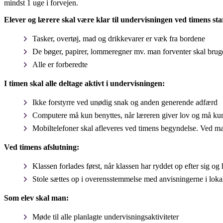
mindst 1 uge i forvejen.
Elever og lærere skal være klar til undervisningen ved timens sta
Tasker, overtøj, mad og drikkevarer er væk fra bordene
De bøger, papirer, lommeregner mv. man forventer skal brug
Alle er forberedte
I timen skal alle deltage aktivt i undervisningen:
Ikke forstyrre ved unødig snak og anden generende adfærd
Computere må kun benyttes, når læreren giver lov og må kun
Mobiltelefoner skal afleveres ved timens begyndelse. Ved mang
Ved timens afslutning:
Klassen forlades først, når klassen har ryddet op efter sig og ha
Stole sættes op i overensstemmelse med anvisningerne i loka
Som elev skal man:
Møde til alle planlagte undervisningsaktiviteter