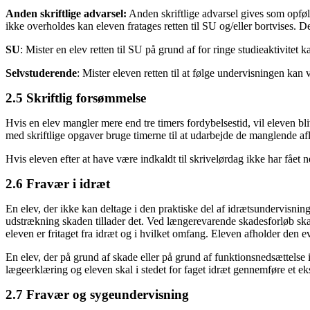
Anden skriftlige advarsel:
Anden skriftlige advarsel gives som opfølgn
ikke overholdes kan eleven fratages retten til SU og/eller bortvises. 
SU
: Mister en elev retten til SU på grund af for ringe studieaktiv
Selvstuderende
: Mister eleven retten til at følge undervisningen k
2.5 Skriftlig forsømmelse
Hvis en elev mangler mere end tre timers fordybelsestid, vil eleven bli
med skriftlige opgaver bruge timerne til at udarbejde de manglende afl
Hvis eleven efter at have være indkaldt til skrivelørdag ikke har fået ned
2.6 Fravær i idræt
En elev, der ikke kan deltage i den praktiske del af idrætsundervisning
udstrækning skaden tillader det. Ved længerevarende skadesforløb ska
eleven er fritaget fra idræt og i hvilket omfang. Eleven afholder den 
En elev, der på grund af skade eller på grund af funktionsnedsættelse i
lægeerklæring og eleven skal i stedet for faget idræt gennemføre et ek
2.7 Fravær og sygeundervisning