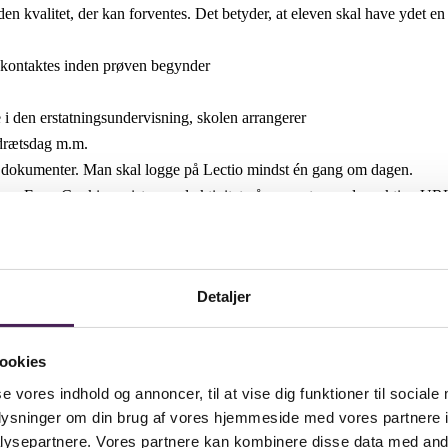
 den kvalitet, der kan forventes. Det betyder, at eleven skal have ydet en 
n kontaktes inden prøven begynder
e i den erstatningsundervisning, skolen arrangerer
 idrætsdag m.m.
og dokumenter. Man skal logge på Lectio mindst én gang om dagen.
. ExamCookie registrerer al aktivitet på computeren, dvs. aktive URL-a
er skrivedag. Formålet med ExamCookie er at give skolen mulighed for
istanke om snyd er uberettiget
e normer for god opførsel. Eleverne har store områder at være på. Alle 
Detaljer
ookies
ever i Lectio i begyndelsen af et modul. Hvis eleven kommer for sent,
se vores indhold og annoncer, til at vise dig funktioner til sociale
ede i størstedelen af undervisningen i modulet, ændres elevens fravær fr
oplysninger om din brug af vores hjemmeside med vores partnere i
ysepartnere. Vores partnere kan kombinere disse data med andr
ervisningen, at elever holder ferie i undervisningstiden. Fravær grundet 