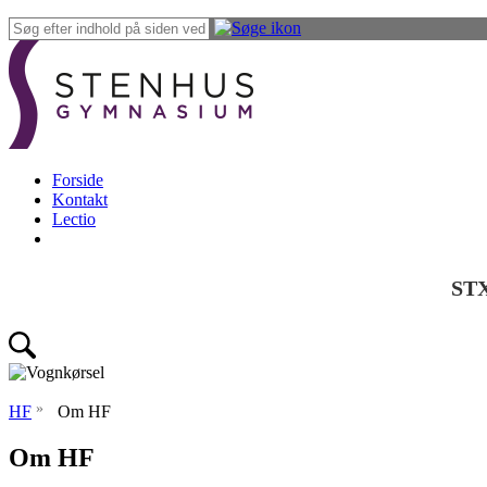
Forside
Kontakt
Lectio
ST
»
HF
Om HF
Om HF