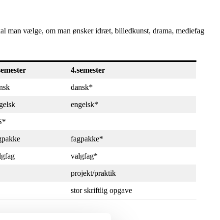
F skal man vælge, om man ønsker idræt, billedkunst, drama, mediefag
semester
4.semester
nsk
dansk*
gelsk
engelsk*
S*
gpakke
fagpakke*
lgfag
valgfag*
projekt/praktik
stor skriftlig opgave