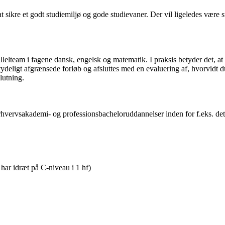
t sikre et godt studiemiljø og gode studievaner. Der vil ligeledes være st
team i fagene dansk, engelsk og matematik. I praksis betyder det, at pa
ydeligt afgrænsede forløb og afsluttes med en evaluering af, hvorvidt du
lutning.
rhvervsakademi- og professionsbacheloruddannelser inden for f.eks. d
 har idræt på C-niveau i 1 hf)