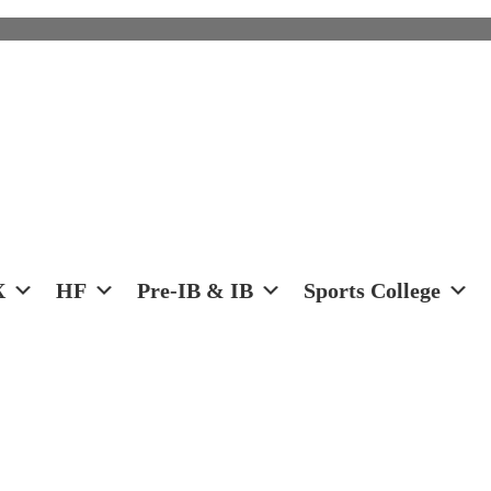
X
HF
Pre-IB & IB
Sports College