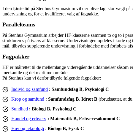
I den første tid på Stenhus Gymnasium vil der blive lagt stor vægt på a
undervisning og for et kvalificeret valg af fagpakke.
Parallelteams
På Stenhus Gymnasium arbejder HF-klasserne sammen to og to i parallel
struktureres på tværs af klasserne. Undervisningen opdeles i korte og t
mål, tilbydes supplerende undervisning i forbindelse med forløbets afs
Fagpakker
HF er målrettet til de mellemlange videregående uddannelser såsom e
merkantile og det maritime område.
På Stenhus kan vi derfor tilbyde følgende fagpakker:
Individ og samfund
: Samfundsfag B, Psykologi C
Krop og samfund
: Samfundsfag B, Idræt B
(forudsætter, at du
Sundhed
: Biologi B, Psykologi C
Handel og erhverv
: Matematik B, Erhvervsøkonomi C
Hav og teknologi
:
Biologi B, Fysik C