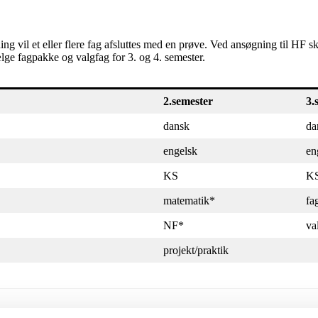
ning vil et eller flere fag afsluttes med en prøve. Ved ansøgning til H
ælge fagpakke og valgfag for 3. og 4. semester.
2.semester
3.
dansk
da
engelsk
en
KS
K
matematik*
fa
NF*
va
projekt/praktik