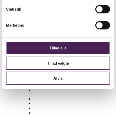
Sidst ændret den: 27/November/2025
Statistik
Leder du efter noget
Marketing
specifikt?
Se om nogle af de nedenstående links kan
være til hjælp.
Tillad alle
Besøgselever
Elevtjenesten
Eksamen og terminsprøver
Tillad valgte
Elevvejledning
Ferieplan
Afvis
Find vej
Fravær
Medarbejdere
Om skolen
Opgaveskrivning
Ordensregler
Ringetider