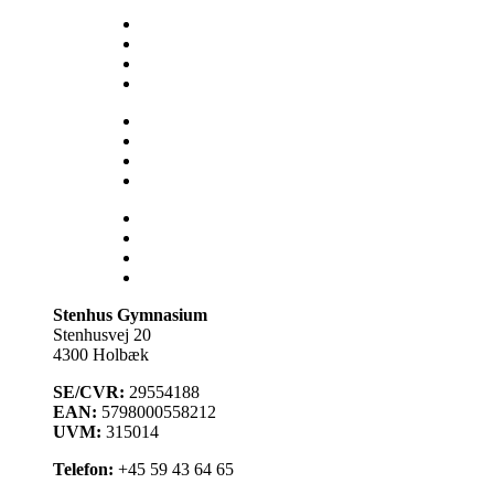
Skolens historie
Stenhus-trøjer
SU
Sådan får du hjælp
Talent
Trivsel & Værdier
Virtuel rundvisning
Åbent Hus
Lectio
Bib.system
Databaser
Stenhus Pearltree
Stenhus Gymnasium
Stenhusvej 20
4300 Holbæk
SE/CVR:
29554188
EAN:
5798000558212
UVM:
315014
Telefon:
+45 59 43 64 65