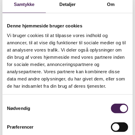
The
Pre-IB
is a 1-year course designed to give access to
Samtykke
Detaljer
Om
the 2-year IB Diploma Course, for Danish and non-
Danish students alike.
10 Reasons
why the IB Diploma Programme is ideal
Denne hjemmeside bruger cookies
(pdf)
Vi bruger cookies til at tilpasse vores indhold og
annoncer, til at vise dig funktioner til sociale medier og til
at analysere vores trafik. Vi deler også oplysninger om
din brug af vores hjemmeside med vores partnere inden
for sociale medier, annonceringspartnere og
analysepartnere. Vores partnere kan kombinere disse
data med andre oplysninger, du har givet dem, eller som
de har indsamlet fra din brug af deres tjenester.
Samtykkevalg
Nødvendig
Præferencer