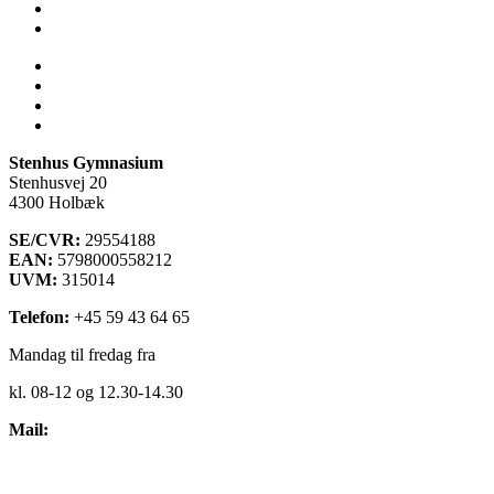
Virtuel rundvisning
Åbent Hus
Lectio
Bib.system
Databaser
Stenhus Pearltree
Stenhus Gymnasium
Stenhusvej 20
4300 Holbæk
SE/CVR:
29554188
EAN:
5798000558212
UVM:
315014
Telefon:
+45 59 43 64 65
Mandag til fredag fra
kl. 08-12 og 12.30-14.30
Mail:
kontakt@stenhus-gym.dk
Find os på kort