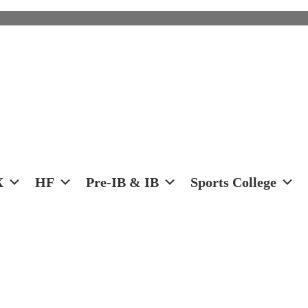
X
HF
Pre-IB & IB
Sports College