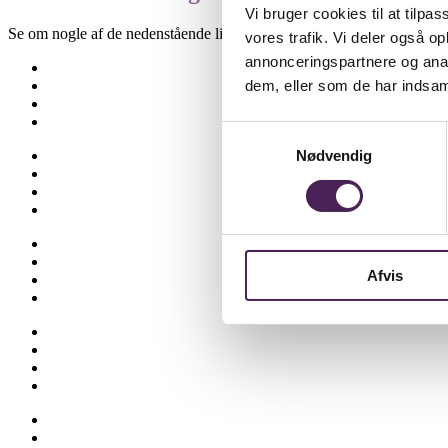
Vi bruger cookies til at tilpas
Se om nogle af de nedenstående links kan være til hjælp.
vores trafik. Vi deler også 
annonceringspartnere og anal
Besøgselever
Elevtjenesten
dem, eller som de har indsaml
Eksamen og terminsprøver
Elevvejledning
Samtykkevalg
Ferieplan
Nødvendig
Find vej
Fravær
Medarbejdere
Om skolen
Opgaveskrivning
Afvis
Ordensregler
Ringetider
Skolens historie
Stenhus-trøjer
SU
Sådan får du hjælp
Talent
Trivsel & Værdier