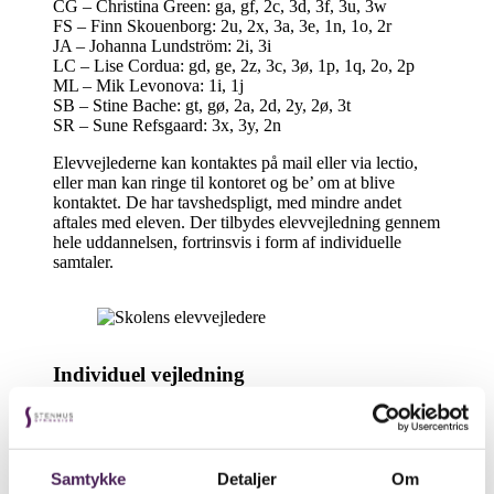
CG – Christina Green: ga, gf, 2c, 3d, 3f, 3u, 3w
FS – Finn Skouenborg: 2u, 2x, 3a, 3e, 1n, 1o, 2r
JA – Johanna Lundström: 2i, 3i
LC – Lise Cordua: gd, ge, 2z, 3c, 3ø, 1p, 1q, 2o, 2p
ML – Mik Levonova: 1i, 1j
SB – Stine Bache: gt, gø, 2a, 2d, 2y, 2ø, 3t
SR – Sune Refsgaard: 3x, 3y, 2n
Elevvejlederne kan kontaktes på mail eller via lectio,
eller man kan ringe til kontoret og be’ om at blive
kontaktet. De har tavshedspligt, med mindre andet
aftales med eleven. Der tilbydes elevvejledning gennem
hele uddannelsen, fortrinsvis i form af individuelle
samtaler.
Individuel vejledning
Individuel vejledning kan handle om alle relevante
emner for gennemførelse af god skolegang f.eks.
Planlægning og studieteknik
Samtykke
Detaljer
Om