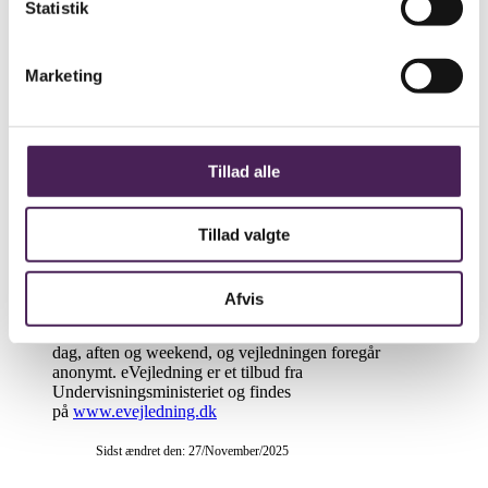
ungdomsuddannelse, de er bedst rustede til og mest
Statistik
motiverede for. Derfor samarbejder elevvejlederne med
UU-vejledningen i Nordvestsjælland og Studievalg
Danmark, Center Sjælland.
Marketing
Inspektor Trine Uglebjerg står for den overordnede
koordinering med UU-vejledningen og Studievalg
Danmark, Center Sjælland hvis vejleder kan kontaktes
om videregående uddannelser.
Tillad alle
Læs mere om dine muligeder efter gymnasiet
Tillad valgte
Læs mere om Studievalg Danmark, Center Sjælland
eVejledning
Afvis
eVejledning vejleder om alle former for uddannelse via
mail, chat, telefon og sms. eVejledning kan kontaktes
dag, aften og weekend, og vejledningen foregår
anonymt. eVejledning er et tilbud fra
Undervisningsministeriet og findes
på
www.evejledning.dk
Sidst ændret den: 27/November/2025