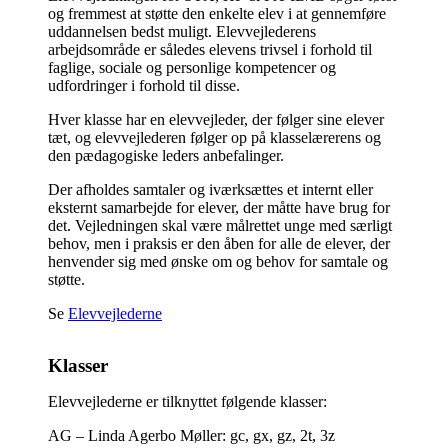
og fremmest at støtte den enkelte elev i at gennemføre
uddannelsen bedst muligt. Elevvejlederens
arbejdsområde er således elevens trivsel i forhold til
faglige, sociale og personlige kompetencer og
udfordringer i forhold til disse.
Hver klasse har en elevvejleder, der følger sine elever
tæt, og elevvejlederen følger op på klasselærerens og
den pædagogiske leders anbefalinger.
Der afholdes samtaler og iværksættes et internt eller
eksternt samarbejde for elever, der måtte have brug for
det. Vejledningen skal være målrettet unge med særligt
behov, men i praksis er den åben for alle de elever, der
henvender sig med ønske om og behov for samtale og
støtte.
Se
Elevvejlederne
Klasser
Elevvejlederne er tilknyttet følgende klasser:
AG – Linda Agerbo Møller: gc, gx, gz, 2t, 3z