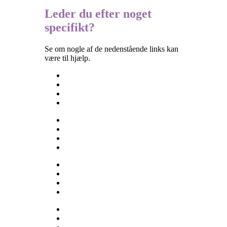
Leder du efter noget
specifikt?
Se om nogle af de nedenstående links kan
være til hjælp.
Besøgselever
Elevtjenesten
Eksamen og terminsprøver
Elevvejledning
Ferieplan
Find vej
Fravær
Medarbejdere
Om skolen
Opgaveskrivning
Ordensregler
Ringetider
Skolens historie
Stenhus-trøjer