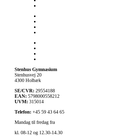
SU
Sådan får du hjælp
Talent
Trivsel & Værdier
Virtuel rundvisning
Åbent Hus
Lectio
Bib.system
Databaser
Stenhus Pearltree
Stenhus Gymnasium
Stenhusvej 20
4300 Holbæk
SE/CVR:
29554188
EAN:
5798000558212
UVM:
315014
Telefon:
+45 59 43 64 65
Mandag til fredag fra
kl. 08-12 og 12.30-14.30