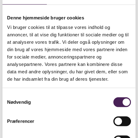
Personlige og studiemæssige problemer
Henvisning til
Elevtjenesten
Denne hjemmeside bruger cookies
Sygdom og fravær
Eksamen
Vi bruger cookies til at tilpasse vores indhold og
annoncer, til at vise dig funktioner til sociale medier og til
Studieretnings- eller fagpakkevalget samt
at analysere vores trafik. Vi deler også oplysninger om
valgfag
din brug af vores hjemmeside med vores partnere inden
Henvisning til at benytte lektiecafé som finder
for sociale medier, annonceringspartnere og
sted på skolen om eftermiddagen samt mandag
analysepartnere. Vores partnere kan kombinere disse
aften.
data med andre oplysninger, du har givet dem, eller som
Præstationsangstkursus
de har indsamlet fra din brug af deres tjenester.
Lider du af præstationsangst? Så kan du måske få gavn
Samtykkevalg
af vores præstationsangstkursus?
Nødvendig
Læs mere om præstationsangst-kursus
Samarbejde
Præferencer
Elevvejledningen har også som opgave og mål at
informere kommende elever, så de kan vælge den