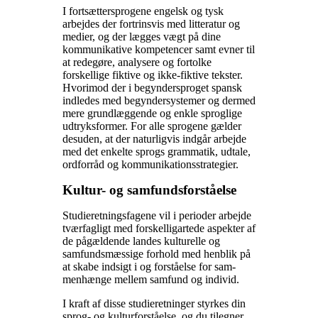
I fortsættersprogene engelsk og tysk
arbejdes der fortrinsvis med litteratur og
medier, og der lægges vægt på dine
kommunikative kompetencer samt evner til
at redegøre, analysere og fortolke
forskellige fiktive og ikke-fiktive tekster.
Hvorimod der i begyndersproget spansk
indledes med begyndersystemer og dermed
mere grundlæggende og enkle sproglige
udtryksformer. For alle sprogene gælder
desuden, at der naturligvis indgår arbejde
med det enkelte sprogs grammatik, udtale,
ordforråd og kommunikationsstrategier.
Kultur- og samfundsforståelse
Studieretningsfagene vil i perioder arbejde
tværfagligt med forskelligartede aspekter af
de pågældende landes kulturelle og
samfundsmæssige forhold med henblik på
at skabe indsigt i og forståelse for sam-
menhænge mellem samfund og individ.
I kraft af disse studieretninger styrkes din
sprog- og kulturforståelse, og du tilegner