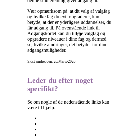
denne studieretning giver adgang til.
Vær opmærksom på, at dit valg af valgfag
og hvilke fag du evt. opgraderer, kan
betyde, at der er yderligere uddannelser, du
får adgang til. På ovenstående link til
Adgangskortet kan du tilføje valgfag og
opgradere niveauer i dine fag og dermed
se, hvilke ændringer, det betyder for dine
adgangsmuligheder.
Sidst ændret den: 26/Marts/2026
Leder du efter noget
specifikt?
Se om nogle af de nedenstående links kan
være til hjælp.
Besøgselever
Elevtjenesten
Eksamen og terminsprøver
Elevvejledning