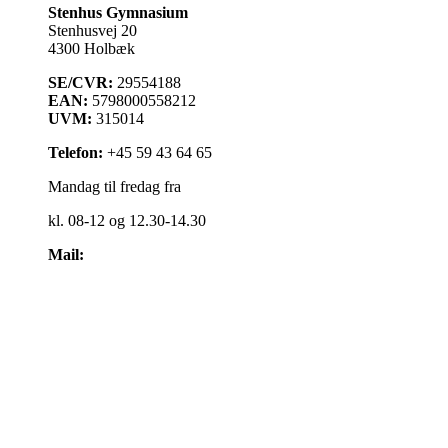
Stenhus Gymnasium
Stenhusvej 20
4300 Holbæk
SE/CVR:
29554188
EAN:
5798000558212
UVM:
315014
Telefon:
+45 59 43 64 65
Mandag til fredag fra
kl. 08-12 og 12.30-14.30
Mail:
kontakt@stenhus-gym.dk
Find os på kort
Cookiepolitik
Få læst teksten op
Webtilgængelighedserklæring
Administrationsfællesskabet