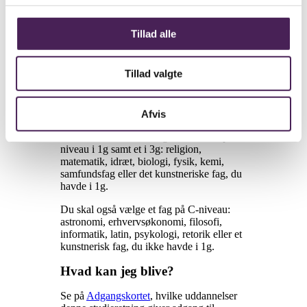
Tillad alle
Tillad valgte
Valgfag
Vælger du studieretning 8, får du mulighed
for at vælge to valgfag på B-niveau: et i
Afvis
2g: matematik, biologi, fysik, samfundsfag
eller det kunstneriske fag, du har haft på c-
niveau i 1g samt et i 3g: religion,
matematik, idræt, biologi, fysik, kemi,
samfundsfag eller det kunstneriske fag, du
havde i 1g.
Du skal også vælge et fag på C-niveau:
astronomi, erhvervsøkonomi, filosofi,
informatik, latin, psykologi, retorik eller et
kunstnerisk fag, du ikke havde i 1g.
Hvad kan jeg blive?
Se på
Adgangskortet
, hvilke uddannelser