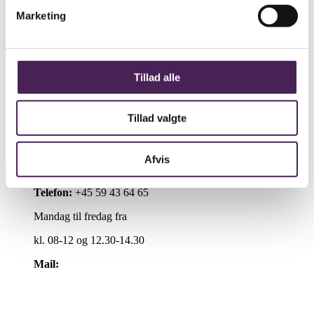
Åbent Hus
Marketing
Lectio
Bib.system
Databaser
Stenhus Pearltree
Tillad alle
Stenhus Gymnasium
Stenhusvej 20
Tillad valgte
4300 Holbæk
SE/CVR:
29554188
EAN:
5798000558212
Afvis
UVM:
315014
Telefon:
+45 59 43 64 65
Mandag til fredag fra
kl. 08-12 og 12.30-14.30
Mail:
kontakt@stenhus-gym.dk
Find os på kort
Cookiepolitik