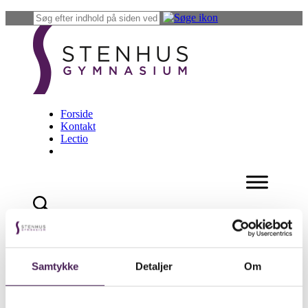
Forside
Kontakt
Lectio
teknologi
Leder du efter noget
Samtykke
Detaljer
Om
specifikt?