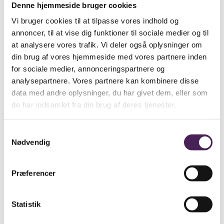
Se om nogle af de nedenstående links kan
Denne hjemmeside bruger cookies
være til hjælp.
Vi bruger cookies til at tilpasse vores indhold og
Besøgselever
annoncer, til at vise dig funktioner til sociale medier og til
Elevtjenesten
at analysere vores trafik. Vi deler også oplysninger om
Eksamen og terminsprøver
Elevvejledning
din brug af vores hjemmeside med vores partnere inden
for sociale medier, annonceringspartnere og
Ferieplan
analysepartnere. Vores partnere kan kombinere disse
Find vej
Fravær
data med andre oplysninger, du har givet dem, eller som
Medarbejdere
de har indsamlet fra din brug af deres tjenester.
Om skolen
Opgaveskrivning
Samtykkevalg
Ordensregler
Nødvendig
Ringetider
Skolens historie
Stenhus-trøjer
Præferencer
SU
Sådan får du hjælp
Statistik
Talent
Trivsel & Værdier
Virtuel rundvisning