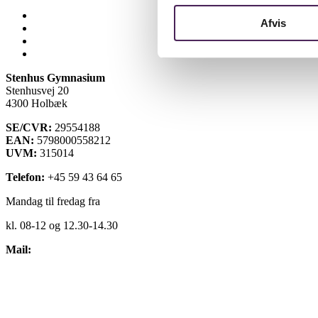
Lectio
Afvis
Bib.system
Databaser
Stenhus Pearltree
Stenhus Gymnasium
Stenhusvej 20
4300 Holbæk
SE/CVR:
29554188
EAN:
5798000558212
UVM:
315014
Telefon:
+45 59 43 64 65
Mandag til fredag fra
kl. 08-12 og 12.30-14.30
Mail:
kontakt@stenhus-gym.dk
Find os på kort
Cookiepolitik