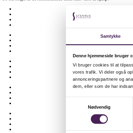
Besøgselever
Elevtjenesten
Eksamen og terminsprøver
Elevvejledning
Ferieplan
Samtykke
Find vej
Fravær
Medarbejdere
Denne hjemmeside bruger c
Om skolen
Vi bruger cookies til at tilpas
Opgaveskrivning
Ordensregler
vores trafik. Vi deler også 
Ringetider
annonceringspartnere og anal
dem, eller som de har indsaml
Skolens historie
Stenhus-trøjer
SU
Samtykkevalg
Sådan får du hjælp
Nødvendig
Talent
Trivsel & Værdier
Virtuel rundvisning
Åbent Hus