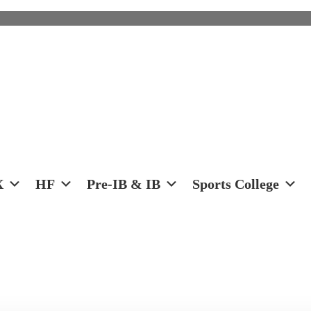
X
HF
Pre-IB & IB
Sports College