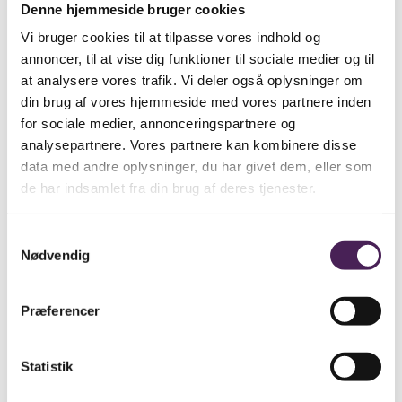
Se om nogle af de nedenstående links kan
Denne hjemmeside bruger cookies
være til hjælp.
Vi bruger cookies til at tilpasse vores indhold og
Besøgselever
annoncer, til at vise dig funktioner til sociale medier og til
Elevtjenesten
at analysere vores trafik. Vi deler også oplysninger om
Eksamen og terminsprøver
Elevvejledning
din brug af vores hjemmeside med vores partnere inden
for sociale medier, annonceringspartnere og
Ferieplan
analysepartnere. Vores partnere kan kombinere disse
Find vej
Fravær
data med andre oplysninger, du har givet dem, eller som
Medarbejdere
de har indsamlet fra din brug af deres tjenester.
Om skolen
Opgaveskrivning
Samtykkevalg
Ordensregler
Nødvendig
Ringetider
Skolens historie
Stenhus-trøjer
Præferencer
SU
Sådan får du hjælp
Statistik
Talent
Trivsel & Værdier
Virtuel rundvisning