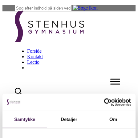
Forside
Kontakt
Lectio
maritim
Leder du efter noget
Samtykke
Detaljer
Om
specifikt?