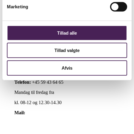
Åbent Hus
Marketing
Lectio
Bib.system
Databaser
Stenhus Pearltree
Tillad alle
Stenhus Gymnasium
Stenhusvej 20
Tillad valgte
4300 Holbæk
SE/CVR:
29554188
EAN:
5798000558212
Afvis
UVM:
315014
Telefon:
+45 59 43 64 65
Mandag til fredag fra
kl. 08-12 og 12.30-14.30
Mail:
kontakt@stenhus-gym.dk
Find os på kort
Cookiepolitik