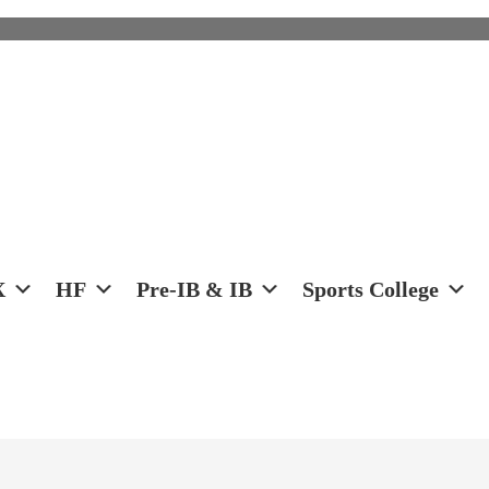
X
HF
Pre-IB & IB
Sports College