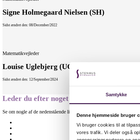
Signe Holmegaard Nielsen (SH)
Sidst ændret den: 08/December/2022
Matematikvejleder
Louise Uglebjerg (UG)
Sidst ændret den: 12/September/2024
Samtykke
Leder du efter noget specifikt?
Se om nogle af de nedenstående links kan være til hjælp.
Denne hjemmeside bruger c
Besøgselever
Vi bruger cookies til at tilpas
Elevtjenesten
vores trafik. Vi deler også 
Eksamen og terminsprøver
Elevvejledning
annonceringspartnere og anal