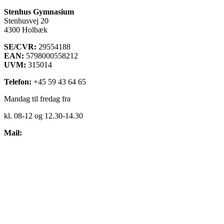
Stenhus Gymnasium
Stenhusvej 20
4300 Holbæk
SE/CVR:
29554188
EAN:
5798000558212
UVM:
315014
Telefon:
+45 59 43 64 65
Mandag til fredag fra
kl. 08-12 og 12.30-14.30
Mail:
kontakt@stenhus-gym.dk
Find os på kort
Cookiepolitik
Få læst teksten op
Webtilgængelighedserklæring
Administrationsfællesskabet