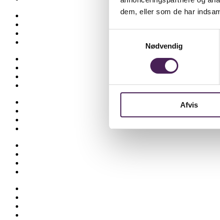
dem, eller som de har indsaml
Ferieplan
Find vej
Fravær
Samtykkevalg
Medarbejdere
Nødvendig
Om skolen
Opgaveskrivning
Ordensregler
Ringetider
Skolens historie
Afvis
Stenhus-trøjer
SU
Sådan får du hjælp
Talent
Trivsel & Værdier
Virtuel rundvisning
Åbent Hus
Lectio
Bib.system
Databaser
Stenhus Pearltree