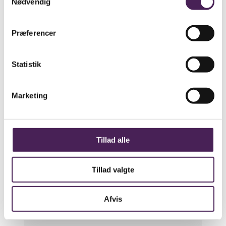
Nødvendig
Christianshavns Gymnasium
Falkonergårdens Gymnasium & HF
Præferencer
Ordrup Gymnasium
Stenhus Gymnasium
Kontaktperson vedr. personalejuridiske
Statistik
spørgsmål
Sidst ændret den: 01/Maj/2026
Marketing
Ansatte
Tillad alle
Dorthe Christensen (DC)
Tillad valgte
HF-Centret Efterslægten
Sorø Akademis Skole
Afvis
Sidst ændret den: 02/December/2025