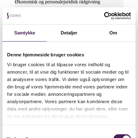
Økonomisk og personalejuridisk rådgivning
Sidst ændret den: 04/Oktober/2024
Samtykke
Detaljer
Om
Ansatte
Stine Rosenvinge (STR)
Denne hjemmeside bruger cookies
Vi bruger cookies til at tilpasse vores indhold og
Frederiksberg Gymnasium
annoncer, til at vise dig funktioner til sociale medier og til
Høng Gymnasium & HF
Midtsjællands Gymnasium
at analysere vores trafik. Vi deler også oplysninger om
Næstved Gymnasium & HF
din brug af vores hjemmeside med vores partnere inden
for sociale medier, annonceringspartnere og
Sidst ændret den: 09/Marts/2026
analysepartnere. Vores partnere kan kombinere disse
data med andre oplysninger, du har givet dem, eller som
de har indsamlet fra din brug af deres tjenester.
Ansatte
Samtykkevalg
Tammie Torbskov (TO)