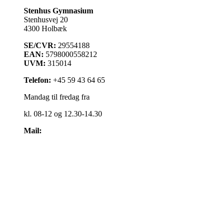
Stenhus Gymnasium
Stenhusvej 20
4300 Holbæk
SE/CVR:
29554188
EAN:
5798000558212
UVM:
315014
Telefon:
+45 59 43 64 65
Mandag til fredag fra
kl. 08-12 og 12.30-14.30
Mail:
kontakt@stenhus-gym.dk
Find os på kort
Cookiepolitik
Få læst teksten op
Webtilgængelighedserklæring
Administrationsfællesskabet