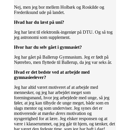
Nej, men jeg bor mellem Holbæk og Roskilde og
Frederiksund ude på landet.
Hvad har du læst på uni?
Jeg har læst til elektronik-ingeniør på DTU. Og så tog
jeg astronomi som supplement.
Hvor har du selv gået i gymnasiet?
Jeg har gået på Ballerup Gymnasium. Jeg er født på
Nørrebro, men flyttede til Ballerup, da jeg var seks år.
Hvad er det bedste ved at arbejde med
gymnasieelever?
Jeg har altid været motiveret af at arbejde med
mennesker, og jeg har arbejdet meget som
foreningsmand, hvor jeg arbejdede med unge, så jeg
føler, at jeg kan tilbyde de unge meget, både som en
slags mentor og som underviser. Jeg synes det er
motiverende at mærke
deres
motivation og
nysgerrighed for at lære. Jeg elsker responsen og at
være i klasserummet, og jeg går tit hjem, og tænker, det
har været den fedeste time, som jeg har haft i dag!