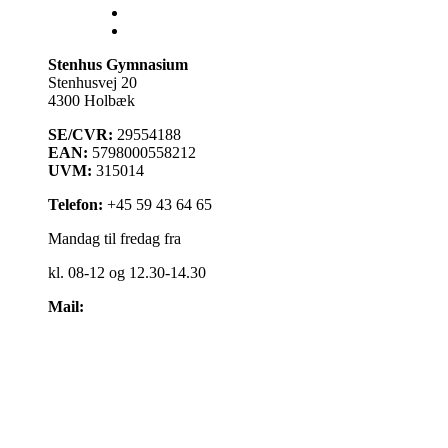
Databaser
Stenhus Pearltree
Stenhus Gymnasium
Stenhusvej 20
4300 Holbæk
SE/CVR:
29554188
EAN:
5798000558212
UVM:
315014
Telefon:
+45 59 43 64 65
Mandag til fredag fra
kl. 08-12 og 12.30-14.30
Mail:
kontakt@stenhus-gym.dk
Find os på kort
Cookiepolitik
Få læst teksten op
Webtilgængelighedserklæring