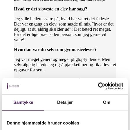
Hvad er det sjoveste en elev har sagt?
Jeg ville hellere svare på, hvad har været det fedeste.
Der var engang en elev, som sagde til mig ”hvor er det
dejligt, at du aldrig skælder ud”! Det betød ret meget,
for det er lige præcis den person, som jeg gerne vil
være!
Hvordan var du selv som gymnasieelever?
Jeg var meget genert og meget pligtopfyldende. Men
selvfølgelig havde jeg også pjækketimer og fik afleveret
opgaver for sent.
Hvilket fag i skolen var du bedst til?
Matematik og fysik.
Hvad var dit snit i gymnasiet?
Samtykke
Detaljer
Om
8,6 på den gamle skala.
Hvilket fag var du svagest i?
Denne hjemmeside bruger cookies
Russisk og oldtidskundskab…