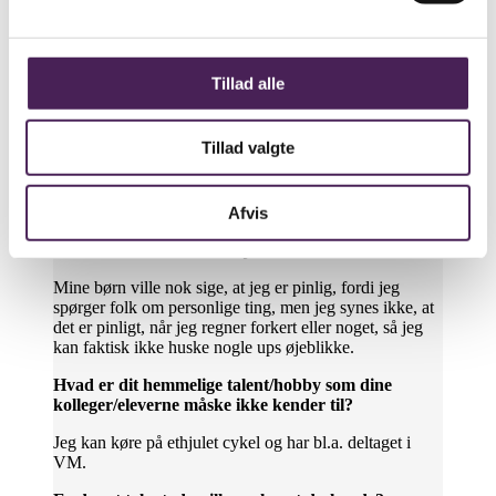
Min smartphone, en solcelle, og en ordentlig solid god
spejderkniv! Meget overlevelsesagtigt og praktisk! Jeg
skal jo væk derfra igen, og i ventetiden har jeg nogle
spil på telefonen.
Tillad alle
Hvad er din guilty pleasure film/tv-serie?
Tillad valgte
Jeg ser ikke så meget TV, men ”Gift ved første blik”
blev jeg meget optaget af, stik mod alle mine
forventninger. Jeg kan godt lide at se serier, som er
anderledes og komplekse!
Afvis
Hvad er dit største UPS øjeblik i en time?
Mine børn ville nok sige, at jeg er pinlig, fordi jeg
spørger folk om personlige ting, men jeg synes ikke, at
det er pinligt, når jeg regner forkert eller noget, så jeg
kan faktisk ikke huske nogle ups øjeblikke.
Hvad er dit hemmelige talent/hobby som dine
kolleger/eleverne måske ikke kender til?
Jeg kan køre på ethjulet cykel og har bl.a. deltaget i
VM.