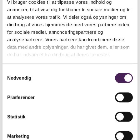
Vi bruger cookies til at tilpasse vores indhold og
Hvad laver du i din fritid?
annoncer, til at vise dig funktioner til sociale medier og til
at analysere vores trafik. Vi deler også oplysninger om
Jeg elsker at bygge! Jeg har bygget vores eget
din brug af vores hjemmeside med vores partnere inden
sommerhus i Rørvig, og renoveret det hus som jeg bor i
med min kone. Og så kan jeg godt lide at køre på
for sociale medier, annonceringspartnere og
racercykel!
analysepartnere. Vores partnere kan kombinere disse
data med andre oplysninger, du har givet dem, eller som
Hvilket noget musik kan du godt lide at høre?
de har indsamlet fra din brug af deres tjenester.
Rockmusik fra 70’erne og 80’erne! Nogle gange
præsenterer jeg det også for eleverne og så spiller jeg
rigtig rock! Deep Purple, The Doors, Led Zeppelin,
Samtykkevalg
DAD, Tim Christensen mm.
Nødvendig
Hvad er din livret?
Sushi og lammekøller!
Præferencer
Har du noget kælenavn?
Statistik
Nej 😊
Hvis du kunne tage tre ting med på en øde ø, hvad
ville det så være?
Marketing