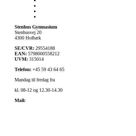
Lectio
Bib.system
Databaser
Stenhus Pearltree
Stenhus Gymnasium
Stenhusvej 20
4300 Holbæk
SE/CVR:
29554188
EAN:
5798000558212
UVM:
315014
Telefon:
+45 59 43 64 65
Mandag til fredag fra
kl. 08-12 og 12.30-14.30
Mail:
kontakt@stenhus-gym.dk
Find os på kort
Cookiepolitik
Få læst teksten op