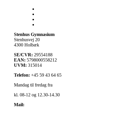
Lectio
Bib.system
Databaser
Stenhus Pearltree
Stenhus Gymnasium
Stenhusvej 20
4300 Holbæk
SE/CVR:
29554188
EAN:
5798000558212
UVM:
315014
Telefon:
+45 59 43 64 65
Mandag til fredag fra
kl. 08-12 og 12.30-14.30
Mail:
kontakt@stenhus-gym.dk
Find os på kort
Cookiepolitik