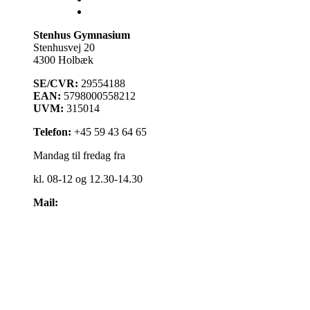
Stenhus Pearltree
Stenhus Gymnasium
Stenhusvej 20
4300 Holbæk
SE/CVR:
29554188
EAN:
5798000558212
UVM:
315014
Telefon:
+45 59 43 64 65
Mandag til fredag fra
kl. 08-12 og 12.30-14.30
Mail:
kontakt@stenhus-gym.dk
Find os på kort
Cookiepolitik
Få læst teksten op
Webtilgængelighedserklæring