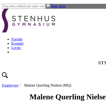
Forside
Kontakt
Lectio
ST
»
Employees
Malene Querling Nielsen (MQ)
Malene Querling Niels