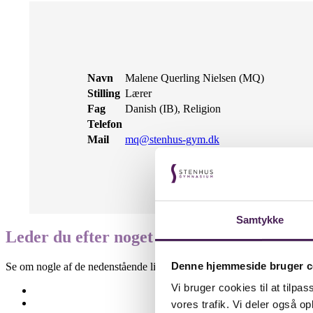
Navn
Malene Querling Nielsen (MQ)
Stilling
Lærer
Fag
Danish (IB), Religion
Telefon
Mail
mq@stenhus-gym.dk
Samtykke
Leder du efter noget specifikt?
Denne hjemmeside bruger c
Se om nogle af de nedenstående links kan være til hjælp.
Vi bruger cookies til at tilpas
Besøgselever
Elevtjenesten
vores trafik. Vi deler også 