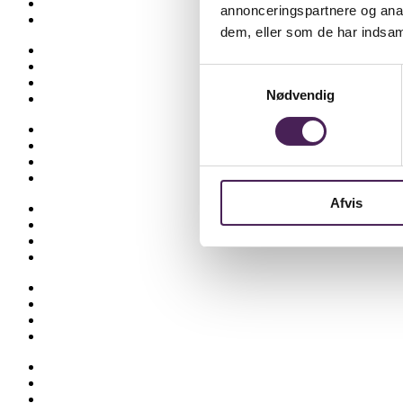
Eksamen og terminsprøver
annonceringspartnere og anal
Elevvejledning
dem, eller som de har indsaml
Ferieplan
Find vej
Samtykkevalg
Fravær
Nødvendig
Medarbejdere
Om skolen
Opgaveskrivning
Ordensregler
Ringetider
Afvis
Skolens historie
Stenhus-trøjer
SU
Sådan får du hjælp
Talent
Trivsel & Værdier
Virtuel rundvisning
Åbent Hus
Lectio
Bib.system
Databaser