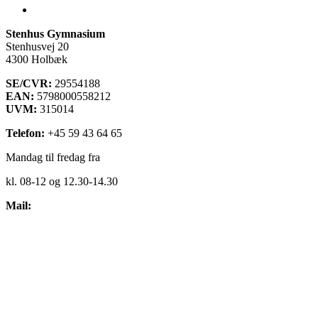
Stenhus Pearltree
Stenhus Gymnasium
Stenhusvej 20
4300 Holbæk
SE/CVR:
29554188
EAN:
5798000558212
UVM:
315014
Telefon:
+45 59 43 64 65
Mandag til fredag fra
kl. 08-12 og 12.30-14.30
Mail:
kontakt@stenhus-gym.dk
Find os på kort
Cookiepolitik
Få læst teksten op
Webtilgængelighedserklæring