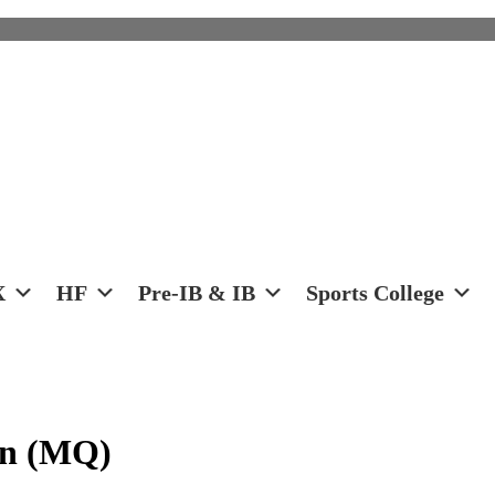
X
HF
Pre-IB & IB
Sports College
en (MQ)