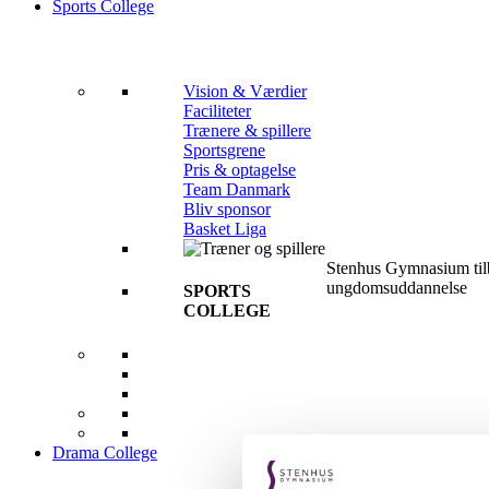
Sports College
Vision & Værdier
Faciliteter
Trænere & spillere
Sportsgrene
Pris & optagelse
Team Danmark
Bliv sponsor
Basket Liga
Stenhus Gymnasium tilb
ungdomsuddannelse
SPORTS
COLLEGE
Drama College