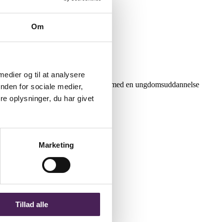
Om
 medier og til at analysere
or at kombinere skuespilundervisning med en ungdomsuddannelse
nden for sociale medier,
e oplysninger, du har givet
Marketing
Tillad alle