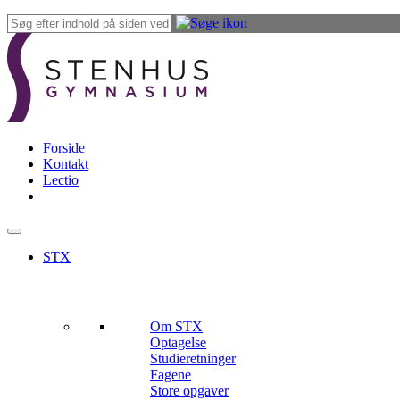
Forside
Kontakt
Lectio
STX
Om STX
Optagelse
Studieretninger
Fagene
Store opgaver