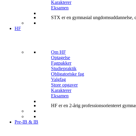
Karakterer
Eksamen
STX er en gymnasial ungdomsuddannelse, de
HF
Om HF
Optagelse
Fagpakker
Studiepraktik
Obligatoriske fag
Valgfag
Store opgaver
Karakterer
Eksamen
HF er en 2-årig professionsorienteret gymn
Pre-IB & IB