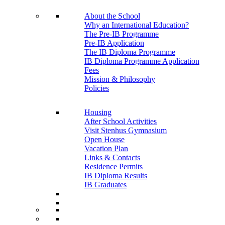
About the School
Why an International Education?
The Pre-IB Programme
Pre-IB Application
The IB Diploma Programme
IB Diploma Programme Application
Fees
Mission & Philosophy
Policies
Housing
After School Activities
Visit Stenhus Gymnasium
Open House
Vacation Plan
Links & Contacts
Residence Permits
IB Diploma Results
IB Graduates