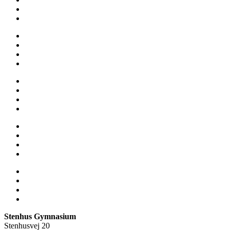
Fravær
Medarbejdere
Om skolen
Opgaveskrivning
Ordensregler
Ringetider
Skolens historie
Stenhus-trøjer
SU
Sådan får du hjælp
Talent
Trivsel & Værdier
Virtuel rundvisning
Åbent Hus
Lectio
Bib.system
Databaser
Stenhus Pearltree
Stenhus Gymnasium
Stenhusvej 20