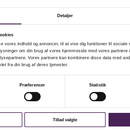
Detaljer
ookies
se vores indhold og annoncer, til at vise dig funktioner til sociale
d Sjællands Teater unge skuespillertalenter en fantastisk mulighed f
oplysninger om din brug af vores hjemmeside med vores partnere i
ysepartnere. Vores partnere kan kombinere disse data med andr
et fra din brug af deres tjenester.
Præferencer
Statistik
Tillad valgte
t and do you need a place to stay close to the school?