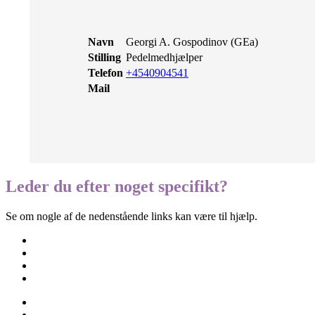
Navn
Georgi A. Gospodinov (GEa)
Stilling
Pedelmedhjælper
Telefon
+4540904541
Mail
Leder du efter noget specifikt?
Se om nogle af de nedenstående links kan være til hjælp.
Besøgselever
Elevtjenesten
Eksamen og terminsprøver
Elevvejledning
Ferieplan
Find vej