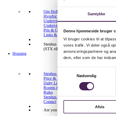
Om Holbæk Drama College
Samtykke
Hvorfor vælge Drama College?
Underviserne
Undervisningen
Pris & Optagelse
Denne hjemmeside bruger c
Links & kontakt
Vi bruger cookies til at tilpas
Stenhus Gymnasium tilbyder i samarbejde me
vores trafik. Vi deler også 
(STX eller IB)
annonceringspartnere og anal
Housing
dem, eller som de har indsaml
Samtykkevalg
Stenhus Gymnasium Housing
Nødvendig
Price & How to apply
Daily Life
Rooms & Facilities
Rules
Stenhus Housing supervisors
Contact
Afvis
Are you a Sports College or Pre-IB/IB studen