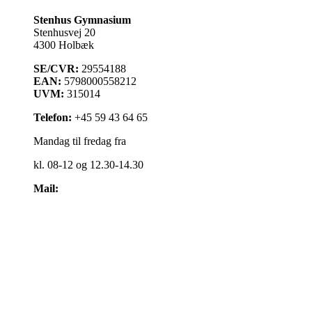
Stenhus Gymnasium
Stenhusvej 20
4300 Holbæk
SE/CVR:
29554188
EAN:
5798000558212
UVM:
315014
Telefon:
+45 59 43 64 65
Mandag til fredag fra
kl. 08-12 og 12.30-14.30
Mail:
kontakt@stenhus-gym.dk
Find os på kort
Cookiepolitik
Få læst teksten op
Webtilgængelighedserklæring
Administrationsfællesskabet