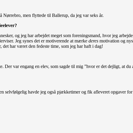
Nørrebro, men flyttede til Ballerup, da jeg var seks år.
ieelever?
nnesker, og jeg har arbejdet meget som foreningsmand, hvor jeg arbejded
rviser. Jeg synes det er motiverende at mærke
deres
motivation og nysg
, det har været den fedeste time, som jeg har haft i dag!
te. Der var engang en elev, som sagde til mig ”hvor er det dejligt, at du
n selvfølgelig havde jeg også pjækketimer og fik afleveret opgaver for 