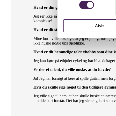
Hvad er din guilty pleasure film/tv-serie?
Jeg ser ikke så meget TV, men ”Gift ved første blik
komplekse!
Afvis
Hvad er dit største UPS øjeblik i en time?
Mine børn ville nok sige, at jeg er pinlig, fordi jeg
ikke huske nogle ups øjeblikke.
Hvad er dit hemmelige talent/hobby som dine ko
Jeg kan køre på ethjulet cykel og har bl.a. deltage
Er der et talent, du ville ønske, at du havde?
Ja! Jeg har forsøgt at lære at spille guitar, men 
Hvis du skulle sige noget til den tidligere gymn
Jeg ville sige til ham, at han skulle huske at inter
umiddelbart forstår. Det har jeg virkelig lært som 