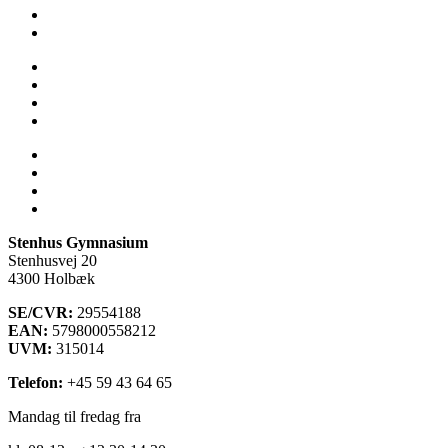
SU
Sådan får du hjælp
Talent
Trivsel & Værdier
Virtuel rundvisning
Åbent Hus
Lectio
Bib.system
Databaser
Stenhus Pearltree
Stenhus Gymnasium
Stenhusvej 20
4300 Holbæk
SE/CVR:
29554188
EAN:
5798000558212
UVM:
315014
Telefon:
+45 59 43 64 65
Mandag til fredag fra