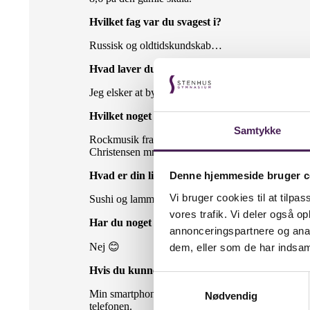
Hvilket fag var du svagest i?
Russisk og oldtidskundskab…
Hvad laver du i din fritid?
Jeg elsker at bygge! Jeg har bygget vores eget som
Hvilket noget musik kan du godt lide at høre?
Samtykke
Rockmusik fra 70’erne og 80’erne! Nogle gange præ
Christensen mm.
Hvad er din livret?
Denne hjemmeside bruger c
Vi bruger cookies til at tilpas
Sushi og lammekøller!
vores trafik. Vi deler også 
Har du noget kælenavn?
annonceringspartnere og anal
Nej 😊
dem, eller som de har indsaml
Hvis du kunne tage tre ting med på en øde ø, hv
Samtykkevalg
Min smartphone, en solcelle, og en ordentlig solid 
Nødvendig
telefonen.