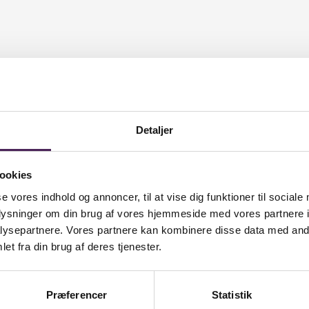
merhus i Rørvig, og renoveret det hus som jeg bor i med min kone. Og s
Detaljer
senterer jeg det også for eleverne og så spiller jeg rigtig rock! De
ookies
se vores indhold og annoncer, til at vise dig funktioner til sociale
oplysninger om din brug af vores hjemmeside med vores partnere i
ysepartnere. Vores partnere kan kombinere disse data med andr
et fra din brug af deres tjenester.
ad ville det så være?
god spejderkniv! Meget overlevelsesagtigt og praktisk! Jeg skal jo væk d
Præferencer
Statistik