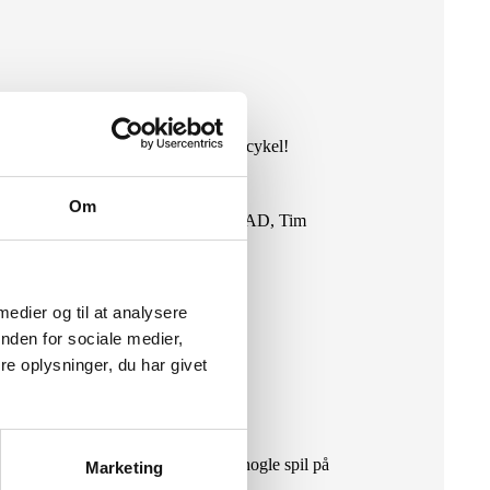
å kan jeg godt lide at køre på racercykel!
Om
ep Purple, The Doors, Led Zeppelin, DAD, Tim
 medier og til at analysere
nden for sociale medier,
e oplysninger, du har givet
erfra igen, og i ventetiden har jeg nogle spil på
Marketing