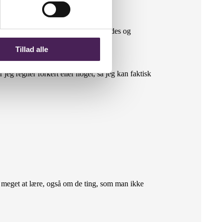
odt lide at se serier, som er anderledes og
Tillad alle
r jeg regner forkert eller noget, så jeg kan faktisk
gtig meget at lære, også om de ting, som man ikke