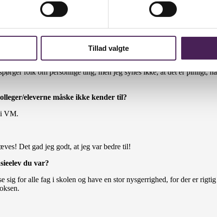
” blev jeg meget optaget af, stik mod alle mine forventninger. Jeg kan g
Tillad valgte
 spørger folk om personlige ting, men jeg synes ikke, at det er pinligt, nå
lleger/eleverne måske ikke kender til?
t i VM.
forgæves! Det gad jeg godt, at jeg var bedre til!
asieelev du var?
esse sig for alle fag i skolen og have en stor nysgerrighed, for der er ri
voksen.