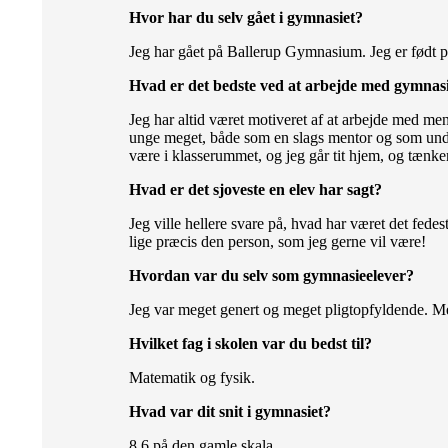
Hvor har du selv gået i gymnasiet?
Jeg har gået på Ballerup Gymnasium. Jeg er født på 
Hvad er det bedste ved at arbejde med gymnas
Jeg har altid været motiveret af at arbejde med me
unge meget, både som en slags mentor og som unde
være i klasserummet, og jeg går tit hjem, og tænker
Hvad er det sjoveste en elev har sagt?
Jeg ville hellere svare på, hvad har været det fedes
lige præcis den person, som jeg gerne vil være!
Hvordan var du selv som gymnasieelever?
Jeg var meget genert og meget pligtopfyldende. Me
Hvilket fag i skolen var du bedst til?
Matematik og fysik.
Hvad var dit snit i gymnasiet?
8,6 på den gamle skala.