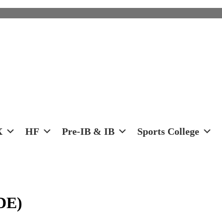
X
HF
Pre-IB & IB
Sports College
(DE)