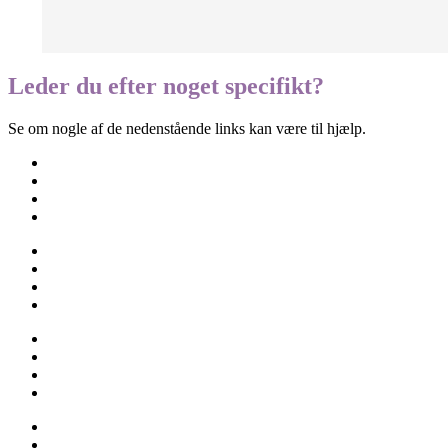
Leder du efter noget specifikt?
Se om nogle af de nedenstående links kan være til hjælp.
Besøgselever
Elevtjenesten
Eksamen og terminsprøver
Elevvejledning
Ferieplan
Find vej
Fravær
Medarbejdere
Om skolen
Opgaveskrivning
Ordensregler
Ringetider
Skolens historie
Stenhus-trøjer