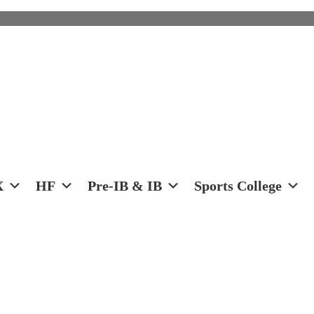
X
HF
Pre-IB & IB
Sports College