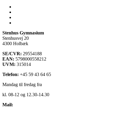
Lectio
Bib.system
Databaser
Stenhus Pearltree
Stenhus Gymnasium
Stenhusvej 20
4300 Holbæk
SE/CVR:
29554188
EAN:
5798000558212
UVM:
315014
Telefon:
+45 59 43 64 65
Mandag til fredag fra
kl. 08-12 og 12.30-14.30
Mail:
kontakt@stenhus-gym.dk
Find os på kort
Cookiepolitik