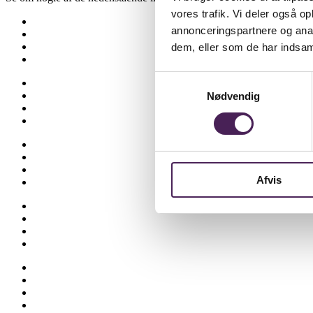
vores trafik. Vi deler også 
Besøgselever
annonceringspartnere og anal
Elevtjenesten
Eksamen og terminsprøver
dem, eller som de har indsaml
Elevvejledning
Samtykkevalg
Ferieplan
Find vej
Nødvendig
Fravær
Medarbejdere
Om skolen
Opgaveskrivning
Ordensregler
Afvis
Ringetider
Skolens historie
Stenhus-trøjer
SU
Sådan får du hjælp
Talent
Trivsel & Værdier
Virtuel rundvisning
Åbent Hus