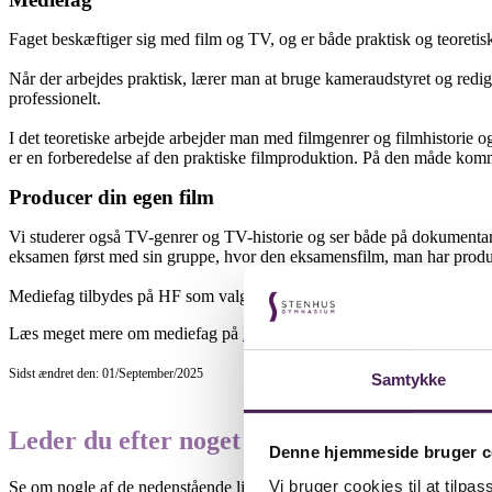
Faget beskæftiger sig med film og TV, og er både praktisk og teoretisk
Når der arbejdes praktisk, lærer man at bruge kameraudstyret og redig
professionelt.
I det teoretiske arbejde arbejder man med filmgenrer og filmhistorie 
er en forberedelse af den praktiske filmproduktion. På den måde komm
Producer din egen film
Vi studerer også TV-genrer og TV-historie og ser både på dokumentar- 
eksamen først med sin gruppe, hvor den eksamensfilm, man har produce
Mediefag tilbydes på HF som valgfag på C-niveau og B-niveau.
Læs meget mere om mediefag på
EMU
, Danmarks Undervisningsport
Sidst ændret den: 01/September/2025
Samtykke
Leder du efter noget specifikt?
Denne hjemmeside bruger c
Vi bruger cookies til at tilpas
Se om nogle af de nedenstående links kan være til hjælp.