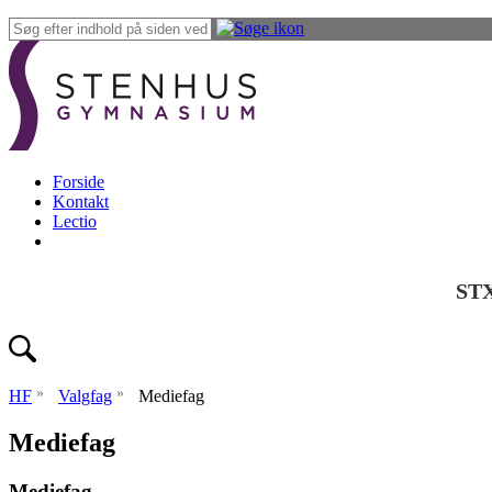
Forside
Kontakt
Lectio
ST
»
»
HF
Valgfag
Mediefag
Mediefag
Mediefag