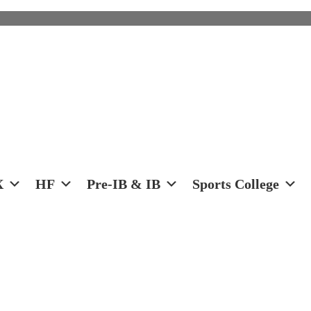
X
HF
Pre-IB & IB
Sports College