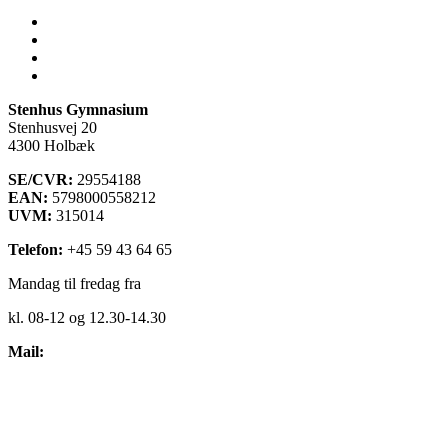
Lectio
Bib.system
Databaser
Stenhus Pearltree
Stenhus Gymnasium
Stenhusvej 20
4300 Holbæk
SE/CVR:
29554188
EAN:
5798000558212
UVM:
315014
Telefon:
+45 59 43 64 65
Mandag til fredag fra
kl. 08-12 og 12.30-14.30
Mail:
kontakt@stenhus-gym.dk
Find os på kort
Cookiepolitik