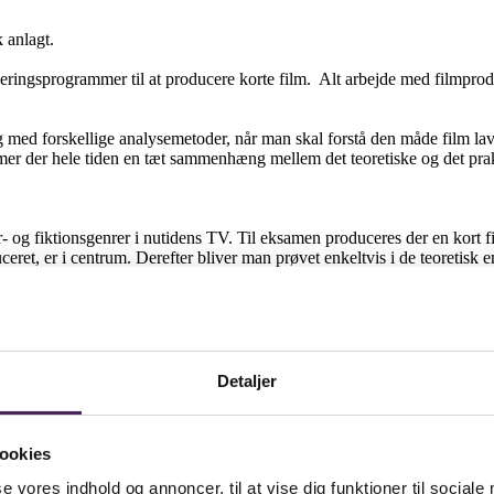
 anlagt.
eringsprogrammer til at producere korte film. Alt arbejde med filmprod
og med forskellige analysemetoder, når man skal forstå den måde film l
er der hele tiden en tæt sammenhæng mellem det teoretiske og det prak
og fiktionsgenrer i nutidens TV. Til eksamen produceres der en kort film
ret, er i centrum. Derefter bliver man prøvet enkeltvis i de teoretisk
al.
Detaljer
ookies
se vores indhold og annoncer, til at vise dig funktioner til sociale