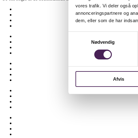
vores trafik. Vi deler også 
Besøgselever
annonceringspartnere og anal
Elevtjenesten
Eksamen og terminsprøver
dem, eller som de har indsaml
Elevvejledning
Samtykkevalg
Ferieplan
Find vej
Nødvendig
Fravær
Medarbejdere
Om skolen
Opgaveskrivning
Ordensregler
Afvis
Ringetider
Skolens historie
Stenhus-trøjer
SU
Sådan får du hjælp
Talent
Trivsel & Værdier
Virtuel rundvisning
Åbent Hus