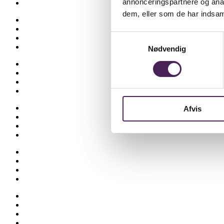
annonceringspartnere og anal
Elevvejledning
dem, eller som de har indsaml
Ferieplan
Find vej
Samtykkevalg
Fravær
Medarbejdere
Nødvendig
Om skolen
Opgaveskrivning
Ordensregler
Ringetider
Skolens historie
Afvis
Stenhus-trøjer
SU
Sådan får du hjælp
Talent
Trivsel & Værdier
Virtuel rundvisning
Åbent Hus
Lectio
Bib.system
Databaser
Stenhus Pearltree