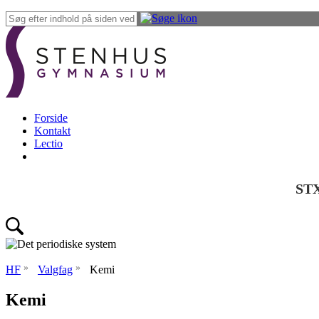
Forside
Kontakt
Lectio
ST
»
»
HF
Valgfag
Kemi
Kemi