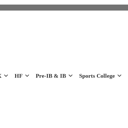
X
HF
Pre-IB & IB
Sports College