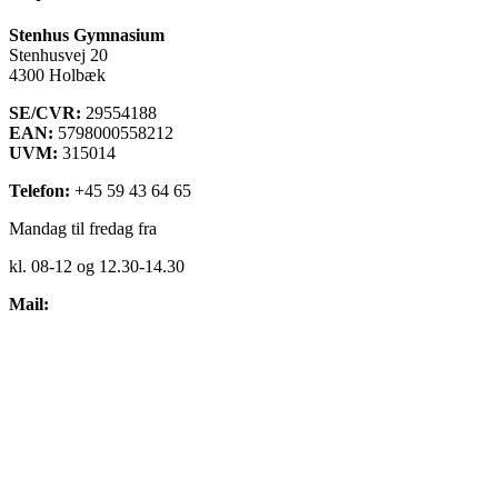
Stenhus Gymnasium
Stenhusvej 20
4300 Holbæk
SE/CVR:
29554188
EAN:
5798000558212
UVM:
315014
Telefon:
+45 59 43 64 65
Mandag til fredag fra
kl. 08-12 og 12.30-14.30
Mail:
kontakt@stenhus-gym.dk
Find os på kort
Cookiepolitik
Få læst teksten op
Webtilgængelighedserklæring
Administrationsfællesskabet