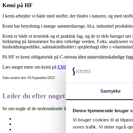
Kemi på HF
I kemi arbejder vi både med stoffer, der findes i naturen, og med stoffe
Kemi har betydning i mange sammenhænge, bl.a. industriel produktion,
Kemi er både et teoretisk og et praktisk fag, og de to dele hænger tæt
forklaring på fænomener fra den virkelige verden. F.eks. analyserer v
husholdningseddike, salmiakindholdet i spejderhagl eller c-vitaminindh
På HF er kemi obligatorisk på C-niveau iden naturvidenskabelige fa
Læs meget mere om kemi på
EMU
, Danmarks Undervisningsportal.
Sidst ændret den: 01/September/2025
Samtykke
Leder du efter noget specifikt?
Se om nogle af de nedenstående links kan være til hjælp.
Denne hjemmeside bruger c
Besøgselever
Vi bruger cookies til at tilpas
Elevtjenesten
vores trafik. Vi deler også 
Eksamen og terminsprøver