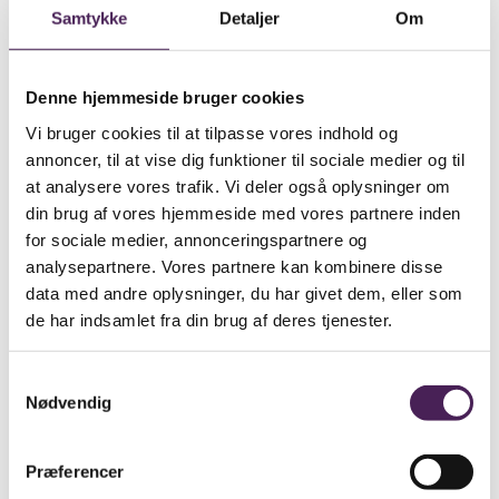
Samtykke
Detaljer
Om
Sidst ændret den: 27/Oktober/2025
Leder du efter noget
Denne hjemmeside bruger cookies
specifikt?
Vi bruger cookies til at tilpasse vores indhold og
annoncer, til at vise dig funktioner til sociale medier og til
Se om nogle af de nedenstående links kan
at analysere vores trafik. Vi deler også oplysninger om
være til hjælp.
din brug af vores hjemmeside med vores partnere inden
Besøgselever
for sociale medier, annonceringspartnere og
Elevtjenesten
analysepartnere. Vores partnere kan kombinere disse
Eksamen og terminsprøver
data med andre oplysninger, du har givet dem, eller som
Elevvejledning
de har indsamlet fra din brug af deres tjenester.
Ferieplan
Find vej
Fravær
Samtykkevalg
Medarbejdere
Nødvendig
Om skolen
Opgaveskrivning
Præferencer
Ordensregler
Ringetider