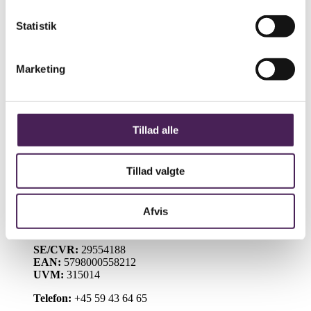
Skolens historie
Statistik
Stenhus-trøjer
SU
Sådan får du hjælp
Marketing
Talent
Trivsel & Værdier
Virtuel rundvisning
Åbent Hus
Tillad alle
Lectio
Bib.system
Databaser
Tillad valgte
Stenhus Pearltree
Stenhus Gymnasium
Afvis
Stenhusvej 20
4300 Holbæk
SE/CVR:
29554188
EAN:
5798000558212
UVM:
315014
Telefon:
+45 59 43 64 65