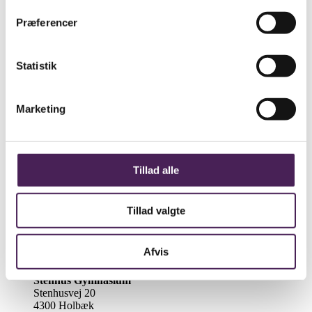
Ansættelsesforhold
Præferencer
Fratrædelse
Statistik
Barsel
Marketing
Sygdom
Engangsudbetalinger
Tillad alle
Adgange – lønsystem og DocuNote
Vejledninger
Tillad valgte
Sidst ændret den: 27/Marts/2026
Afvis
Stenhus Gymnasium
Stenhusvej 20
4300 Holbæk