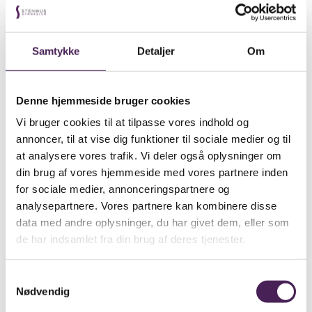
Her finder du blanketter
til brug ved alt fra
ansættelse til barsel eller
Samtykke
Detaljer
Om
engangsudbetalinger
Denne hjemmeside bruger cookies
Lønsamarbejdets blanketter er lavet til vores
Vi bruger cookies til at tilpasse vores indhold og
samarbejdsskoler for at lette indberetningen til lønnen.
annoncer, til at vise dig funktioner til sociale medier og til
Der findes blanketter både til lønaftaler, indberetning af
at analysere vores trafik. Vi deler også oplysninger om
timer til timelønnede og mange flere.
din brug af vores hjemmeside med vores partnere inden
Har du brug for hjælp til, hvordan du udfylder
for sociale medier, annonceringspartnere og
blanketterne, kan du muligvis finde løsningen i vores
analysepartnere. Vores partnere kan kombinere disse
vejledninger – ellers er du altid velkommen til at
data med andre oplysninger, du har givet dem, eller som
kontakte din lønkonsulent.
de har indsamlet fra din brug af deres tjenester.
Blandt vejledningerne kan du eksempelvis finde
vejledninger til blanketter, til opsætning af SLS og
vejledning til procedurer ved afskedigelsessager.
Samtykkevalg
Nødvendig
Ansættelse