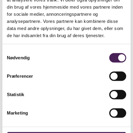
din brug af vores hjemmeside med vores partnere inden
Talentudvikling?
for sociale medier, annonceringspartnere og
analysepartnere. Vores partnere kan kombinere disse
Har du et særligt talent, så har vi særlig tilrettelagte
data med andre oplysninger, du har givet dem, eller som
forløb, så du kan gennemføre en ungdomsuddannelse
de har indsamlet fra din brug af deres tjenester.
SAMTIDIG med, at dit talent udvikles.
Sportstalent
Samtykkevalg
Nødvendig
Holbæk Drama College (SGK)
MGK & BGK
Præferencer
Optagelse og besked om optagelse
Statistik
Læs mere om ansøgningsfrist og optagelsesprocedure
på
optagelse på STX, HF samt Pre-IB og IB
. Vær
opmærksom på, at der gælder særlige vilkår og
Marketing
frister ved optagelse på
S
ports College
og
Drama
College
.
I starten af juni sender skolen brev til alle ansøgere om,