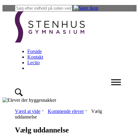
Forside
Kontakt
Lectio
»
»
Værd at vide
Kommende elever
Vælg
uddannelse
Vælg uddannelse