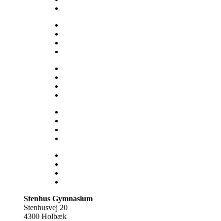
Medarbejdere
Om skolen
Opgaveskrivning
Ordensregler
Ringetider
Skolens historie
Stenhus-trøjer
SU
Sådan får du hjælp
Talent
Trivsel & Værdier
Virtuel rundvisning
Åbent Hus
Lectio
Bib.system
Databaser
Stenhus Pearltree
Stenhus Gymnasium
Stenhusvej 20
4300 Holbæk