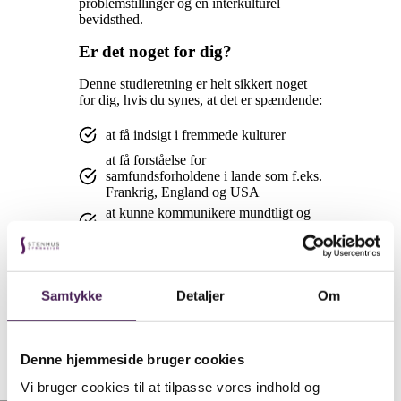
problemstillinger og en interkulturel
bevidsthed.
Er det noget for dig?
Denne studieretning er helt sikkert noget
for dig, hvis du synes, at det er spændende:
at få indsigt i fremmede kulturer
at få forståelse for
samfundsforholdene i lande som f.eks.
Frankrig, England og USA
at kunne kommunikere mundtligt og
skriftligt på flere sprog
at læse samfundsrelaterede artikler
at fordybe dig i grammatikken
Samtykke
Detaljer
Om
at lære om EU
at lære om globalisering
Denne hjemmeside bruger cookies
Vi bruger cookies til at tilpasse vores indhold og