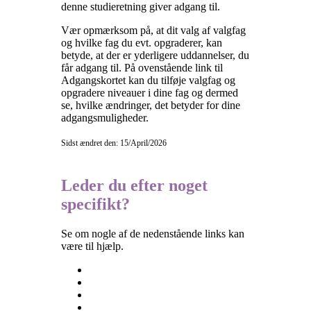
denne studieretning giver adgang til.
Vær opmærksom på, at dit valg af valgfag
og hvilke fag du evt. opgraderer, kan
betyde, at der er yderligere uddannelser, du
får adgang til. På ovenstående link til
Adgangskortet kan du tilføje valgfag og
opgradere niveauer i dine fag og dermed
se, hvilke ændringer, det betyder for dine
adgangsmuligheder.
Sidst ændret den: 15/April/2026
Leder du efter noget
specifikt?
Se om nogle af de nedenstående links kan
være til hjælp.
Besøgselever
Elevtjenesten
Eksamen og terminsprøver
Elevvejledning