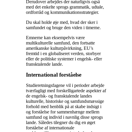
Derudover arbejdes der naturligvis også
med det enkelte sprogs grammatik, udtale,
ordforråd og kommunikationsstrategier.
Du skal holde øje med, hvad der sker i
samfundet og bruge den viden i timerne.
Emnerne kan eksempelvis være
multikulturelle samfund, den fortsatte
amerikanske kulturpåvirkning, EU’s
fremtid i en globaliseret verden, storbyer
eller de politiske systemer i engelsk- eller
fransktalende lande.
International forståelse
Studieretningsfagene vil i perioder arbejde
tværfagligt med forskelligartede aspekter af
de engelsk- og fransktalende landes
kulturelle, historiske og samfundsmæssige
forhold med henblik på at skabe indsigt i
og forståelse for sammenhænge mellem
samfund og individ i navnlig disse sprogs
lande. Således tilegner du dig en øget
forståelse af internationale