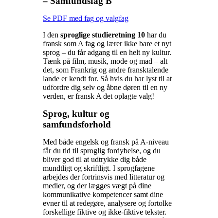
– Samfundsfag B
Se PDF med fag og valgfag
I den
sproglige studieretning 10
har du
fransk som A fag og lærer ikke bare et nyt
sprog – du får adgang til en helt ny kultur.
Tænk på film, musik, mode og mad – alt
det, som Frankrig og andre fransktalende
lande er kendt for. Så hvis du har lyst til at
udfordre dig selv og åbne døren til en ny
verden, er fransk A det oplagte valg!
Sprog, kultur og
samfundsforhold
Med både engelsk og fransk på A-niveau
får du tid til sproglig fordybelse, og du
bliver god til at udtrykke dig både
mundtligt og skriftligt. I sprogfagene
arbejdes der fortrinsvis med litteratur og
medier, og der lægges vægt på dine
kommunikative kompetencer samt dine
evner til at redegøre, analysere og fortolke
forskellige fiktive og ikke-fiktive tekster.