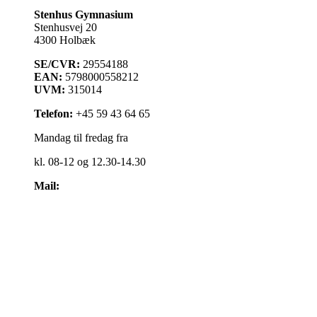
Stenhus Gymnasium
Stenhusvej 20
4300 Holbæk
SE/CVR:
29554188
EAN:
5798000558212
UVM:
315014
Telefon:
+45 59 43 64 65
Mandag til fredag fra
kl. 08-12 og 12.30-14.30
Mail:
kontakt@stenhus-gym.dk
Find os på kort
Cookiepolitik
Få læst teksten op
Webtilgængelighedserklæring
Administrationsfællesskabet