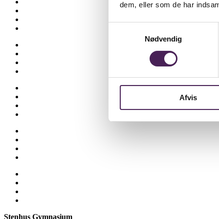
Ferieplan
dem, eller som de har indsaml
Find vej
Fravær
Samtykkevalg
Medarbejdere
Nødvendig
Om skolen
Opgaveskrivning
Ordensregler
Ringetider
Skolens historie
Stenhus-trøjer
Afvis
SU
Sådan får du hjælp
Talent
Trivsel & Værdier
Virtuel rundvisning
Åbent Hus
Lectio
Bib.system
Databaser
Stenhus Pearltree
Stenhus Gymnasium