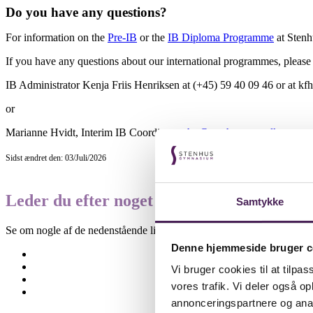
Do you have any questions?
For information on the
Pre-IB
or the
IB Diploma Programme
at Stenh
If you have any questions about our international programmes, please 
IB Administrator Kenja Friis Henriksen at (+45) 59 40 09 46 or at 
or
Marianne Hvidt, Interim IB Coordinator,
hv@stenhus-gym.dk
Sidst ændret den: 03/Juli/2026
Leder du efter noget specifikt?
Samtykke
Se om nogle af de nedenstående links kan være til hjælp.
Denne hjemmeside bruger c
Besøgselever
Elevtjenesten
Vi bruger cookies til at tilpas
Eksamen og terminsprøver
vores trafik. Vi deler også 
Elevvejledning
annonceringspartnere og anal