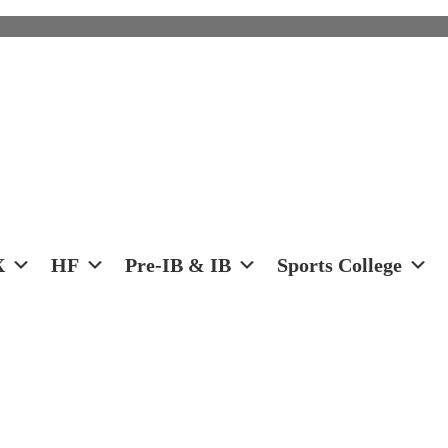
X
HF
Pre-IB & IB
Sports College